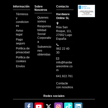
Información
Sobre
Contacto
Nosotros
Términos
Hardware
Quienes
y
Online SL
somos
condicion
es
Responsa
Rúa San
bilidad
Aviso
Roque, 111,
Social
legal
27002 Lugo
Corporativ
España
Pago
a
seguro
Subvencio
Política de
982 22 40
nes
privacidad
30
obtenidas
Política de
cookies
info@hardw
Envíos
areonline.co
m
641.922.761
Contacte
con nosotros
Redes sociales