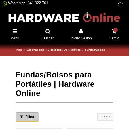
WhatsApp: 641.922.761
0
Menu
Buscar
Iniciar Sesión
Carrito
Inicio
Ordenadores
Accesorios De Portátiles
Fundas/Bolsos
Fundas/Bolsos para
Portátiles | Hardware
Online
Filtrar
Elegir