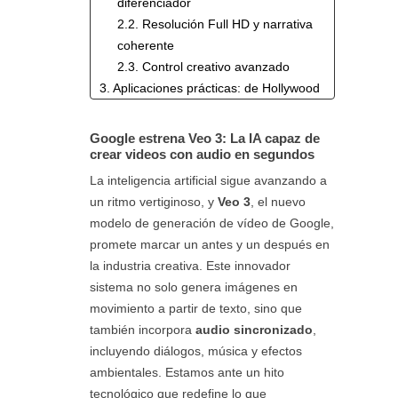
diferenciador
2.2. Resolución Full HD y narrativa
coherente
2.3. Control creativo avanzado
3. Aplicaciones prácticas: de Hollywood
a TikTok
3.1. 1. Cine y producción audiovisual
Google estrena Veo 3: La IA capaz de
3.2. 2. Marketing y publicidad
crear videos con audio en segundos
3.3. 3. Educación y formación
La inteligencia artificial sigue avanzando a
3.4. 4. Contenido para redes
un ritmo vertiginoso, y
Veo 3
, el nuevo
sociales
modelo de generación de vídeo de Google,
4. Comparativa: ¿cómo se posiciona
promete marcar un antes y un después en
Veo 3 frente a otras IA generativas?
la industria creativa. Este innovador
5. ¿Cómo acceder a Veo 3 y quién
sistema no solo genera imágenes en
puede utilizarlo?
movimiento a partir de texto, sino que
6. Flow e Imagen 3: los compañeros de
también incorpora
audio sincronizado
,
Veo 3
incluyendo diálogos, música y efectos
7. Implicaciones éticas y riesgos
ambientales. Estamos ante un hito
potenciales
tecnológico que redefine lo que