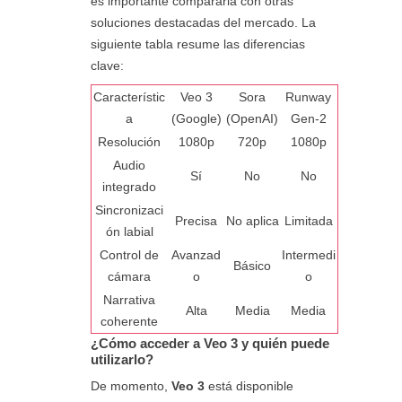
es importante compararla con otras
soluciones destacadas del mercado. La
siguiente tabla resume las diferencias
clave:
Característic
Veo 3
Sora
Runway
a
(Google)
(OpenAI)
Gen-2
Resolución
1080p
720p
1080p
Audio
Sí
No
No
integrado
Sincronizaci
Precisa
No aplica
Limitada
ón labial
Control de
Avanzad
Intermedi
Básico
cámara
o
o
Narrativa
Alta
Media
Media
coherente
¿Cómo acceder a Veo 3 y quién puede
utilizarlo?
De momento,
Veo 3
está disponible