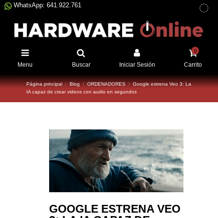
WhatsApp: 641.922.761
0
Menu
Buscar
Iniciar Sesión
Carrito
Página principal
Blog
ORDENADORES
Google estrena Veo 3: La
IA capaz de crear videos con audio en segundos
GOOGLE ESTRENA VEO