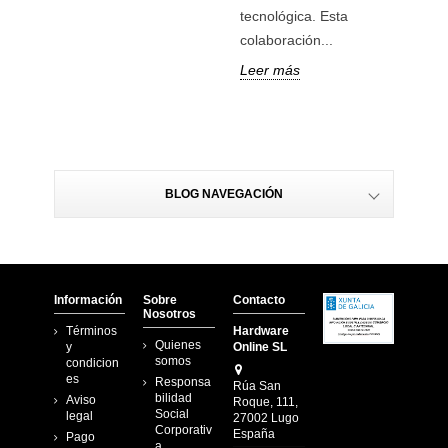
energías
tecnológica. Esta
Leer má
colaboración...
Leer más
BLOG NAVEGACIÓN
Información
Sobre
Contacto
Nosotros
Términos
Hardware
Quienes
y
Online SL
somos
condicion
es
Responsa
Rúa San
bilidad
Aviso
Roque, 111,
Social
legal
27002 Lugo
Corporativ
España
Pago
a