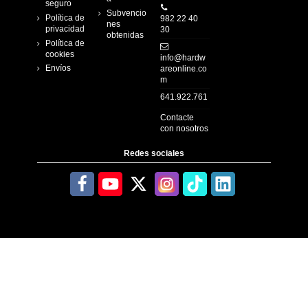
seguro
Subvencio
Política de
982 22 40
nes
privacidad
30
obtenidas
Política de
cookies
info@hardw
Envíos
areonline.co
m
641.922.761
Contacte
con nosotros
Redes sociales