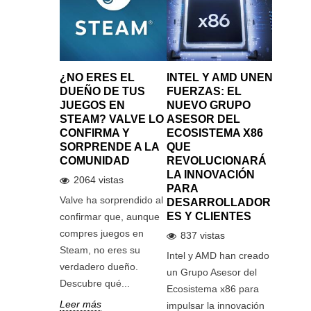
VA
A DE TSMC
U. LOGRA
¿NO ERES EL
INTEL Y AMD UNEN
EL EL
OSIBLE":
DUEÑO DE TUS
FUERZAS: EL
COST
 EL
JUEGOS EN
NUEVO GRUPO
ENERG
IENTO DE
STEAM? VALVE LO
ASESOR DEL
LA IN
ANTAS DE
CONFIRMA Y
ECOSISTEMA X86
ARTIFI
SORPRENDE A LA
QUE
IMPUL
COMUNIDAD
REVOLUCIONARÁ
NUCLE
tas
LA INNOVACIÓN
LA ME
2064 vistas
ábrica de
PARA
SOLUC
EE.UU. ha
Valve ha sorprendido al
DESARROLLADOR
446 v
perar el
ES Y CLIENTES
confirmar que, aunque
El aumen
o de las
compres juegos en
837 vistas
energéti
 Taiwán, un
Steam, no eres su
Intel y AMD han creado
la intelig
recía...
verdadero dueño.
un Grupo Asesor del
está imp
Descubre qué...
Ecosistema x86 para
apuesta 
Leer más
impulsar la innovación