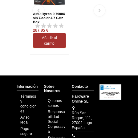
AMD Ryzen 9 7900X
sin Cooler 4.7 GHz
Box
287,95 €
Añadir al
carrito
Información
Sobre
Contacto
Nosotros
Términos
Hardware
Quienes
y
Online SL
somos
condicion
es
Responsa
Rúa San
bilidad
Aviso
Roque, 111,
Social
legal
27002 Lugo
Corporativ
España
Pago
a
seguro