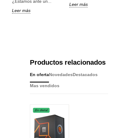
¿Estamos ante un...
Leer más
Leer
Leer más
Productos relacionados
En oferta
Novedades
Destacados
Mas vendidos
¡En oferta!