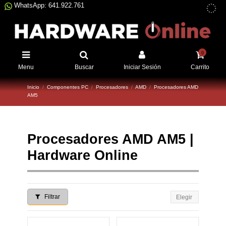
WhatsApp: 641.922.761
0
Menu
Buscar
Iniciar Sesión
Carrito
Inicio
Componentes PC
Procesadores
AMD
Procesadores AMD
AM5
Procesadores AMD AM5 |
Hardware Online
Filtrar
Elegir