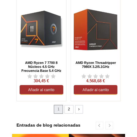
AMD Ryzen 7 7700 8
AMD Ryzen Threadripper
Núcleos 4.5 GHz
7980X 3.2/5.1GHz
Frecuencia Base 5.4 GHz
Turbo Gráficos Integrados
Box
304,45 €
4.568,68 €
Añadir al carrito
Añadir al carrito
1
2
Entradas de blog relacionadas