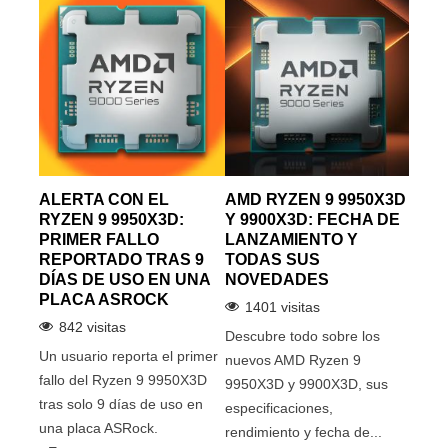
 VS
ALERTA CON EL
AMD RYZEN 9 9950X3D
CÓM
RYZEN 9 9950X3D:
Y 9900X3D: FECHA DE
MEJ
NA
PRIMER FALLO
LANZAMIENTO Y
PAR
Y
REPORTADO TRAS 9
TODAS SUS
ORD
UE
DÍAS DE USO EN UNA
NOVEDADES
PAS
?
PLACA ASROCK
1401 visitas
13
842 visitas
Descubre todo sobre los
Descu
va
Un usuario reporta el primer
nuevos AMD Ryzen 9
proce
fallo del Ryzen 9 9950X3D
9950X3D y 9900X3D, sus
tu or
tras solo 9 días de uso en
especificaciones,
una g
una placa ASRock.
rendimiento y fecha de...
tomar 