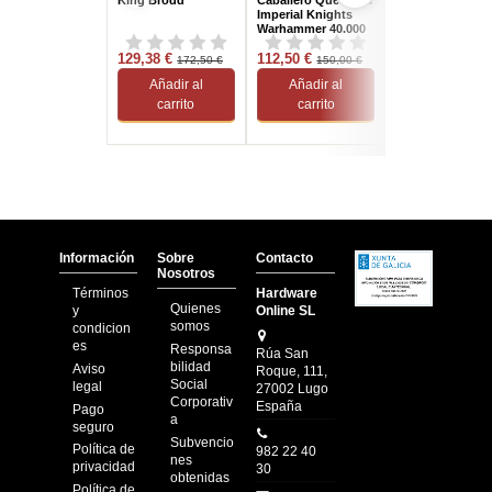
Imperial Knights
Fire Rain Rocke
Warhammer 40.000
Battery Grand
Cathay The Old
129,38 €
112,50 €
World Warhamm
52,50 €
172,50 €
150,00 €
70,00 €
Añadir al
Añadir al
Añadir al
carrito
carrito
carrito
Información
Sobre
Contacto
Nosotros
Términos
Hardware
Quienes
y
Online SL
somos
condicion
es
Responsa
Rúa San
bilidad
Aviso
Roque, 111,
Social
legal
27002 Lugo
Corporativ
España
Pago
a
seguro
Subvencio
Política de
982 22 40
nes
privacidad
30
obtenidas
Política de