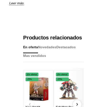
Leer más
Productos relacionados
En oferta
Novedades
Destacados
Mas vendidos
¡En oferta!
¡En oferta!
¡En oferta!
-25%
-25%
-25%
King Brodd
Caballero Questoris
Grand Cannon 