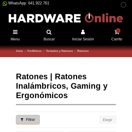
WhatsApp: 641.922.761
0
Menu
Buscar
Iniciar Sesión
Carrito
Inicio
Periféricos
Teclados y Ratones
Ratones
Ratones | Ratones
Inalámbricos, Gaming y
Ergonómicos
Filtrar
Elegir