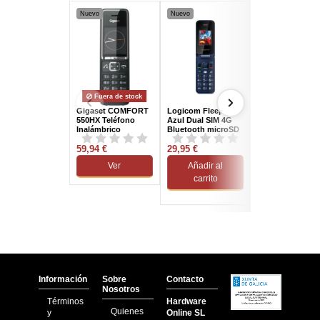
Nuevo
Nuevo
Nuevo
Fuera de stock
Gigaset COMFORT
Logicom Fleep 450
Gigaset ESSEN
550HX Teléfono
Azul Dual SIM 4G
300 negro
Inalámbrico
Bluetooth microSD
Supletorio Negro
59,94 €
29,95 €
27,95 €
Ver
Añadir al
Añadir al
carrito
carrito
Información
Sobre
Contacto
Nosotros
Términos
Hardware
Quienes
y
Online SL