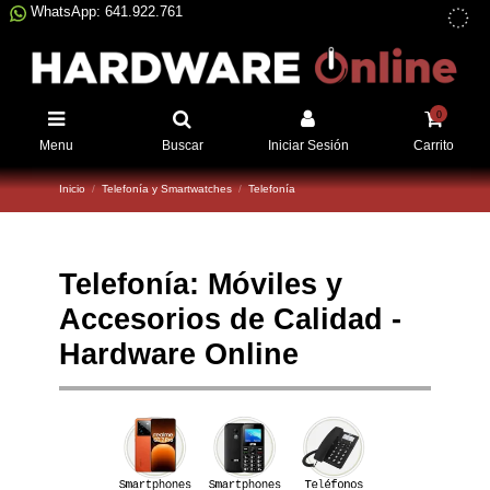
WhatsApp: 641.922.761
0
Menu
Buscar
Iniciar Sesión
Carrito
Inicio
Telefonía y Smartwatches
Telefonía
Telefonía: Móviles y
Accesorios de Calidad -
Hardware Online