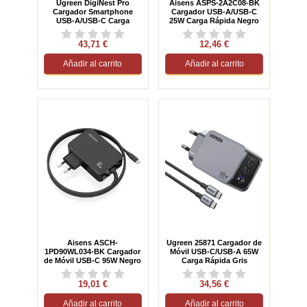
Ugreen DigiNest Pro
Aisens ASPS-2A2C08-BK
Cargador Smartphone
Cargador USB-A/USB-C
USB-A/USB-C Carga
25W Carga Rápida Negro
Rápida 1.8M Negro
43,71 €
12,46 €
Añadir al carrito
Añadir al carrito
Aisens ASCH-
Ugreen 25871 Cargador de
1PD90WL034-BK Cargador
Móvil USB-C/USB-A 65W
de Móvil USB-C 95W Negro
Carga Rápida Gris
19,01 €
34,56 €
Añadir al carrito
Añadir al carrito