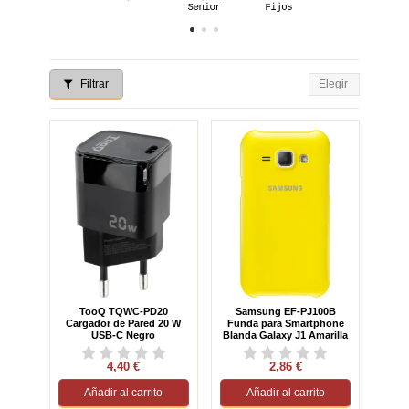
Filtrar
Elegir
TooQ TQWC-PD20
Samsung EF-PJ100B
Cargador de Pared 20 W
Funda para Smartphone
USB-C Negro
Blanda Galaxy J1 Amarilla
4,40 €
2,86 €
Añadir al carrito
Añadir al carrito