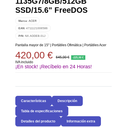
1135G7/8GB/512GB
SSD/15.6" FreeDOS
Marca:
ACER
EAN:
4711121006586
P/N:
NX.ADDEB.01J
Pantalla mayor de 15"
|
Portátiles Ofimática
|
Portátiles Acer
420,00 €
645,00 €
-225,00 €
IVA incluido
¡En stock! ¡Recíbelo en 24 Horas!
Características
Descripción
Tabla de especificaciones
Detalles del producto
Información extra