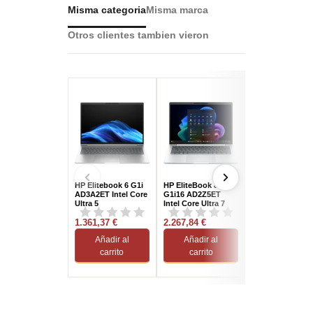
Misma categoria
Misma marca
Otros clientes tambien vieron
HP Elitebook 6 G1i
HP EliteBook 8
Gigabyte AERO
AD3A2ET Intel Core
G1i16 AD2Z5ET
2WHA3ESC64A
Ultra 5
Intel Core Ultra 7
AMD Ryzen AI 9
225U/16GB/512GB
258V/32GB/1TB
370/32GB/1TB
SSD/16" W11 Pro
1.361,37 €
SSD/16" W11 Pro
2.267,84 €
SSD/RTX 5070/1
2.279,98 €
Wolf Pro...
W11 Home
Añadir al
Añadir al
Añadir al
carrito
carrito
carrito