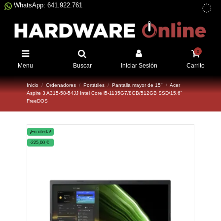
WhatsApp: 641.922.761
0
Menu
Buscar
Iniciar Sesión
Carrito
Inicio
Ordenadores
Portátiles
Pantalla mayor de 15"
Acer
Aspire 3 A315-58-54JJ Intel Core i5-1135G7/8GB/512GB SSD/15.6"
FreeDOS
¡En oferta!
-225,00 €