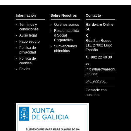
Información
Sobre Nosotros
Contacto
Términos y
Quienes somos
Hardware Online
condiciones
SL
Responsabilida
Aviso legal
d Social
Corporativa
Rúa San Roque,
Pago seguro
111, 27002 Lugo
Subvenciones
Política de
España
obtenidas
privacidad
982 22 40 30
Política de
cookies
Envíos
info@hardwareonl
ine.com
641.922.761
Contacte con
nosotros