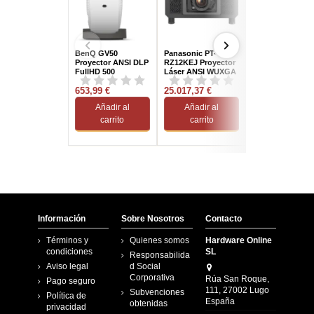
BenQ GV50
Panasonic PT-
Acer S1386WH
Proyector ANSI DLP
RZ12KEJ Proyector
Proyector DLP 
FullHD 500
Láser ANSI WUXGA
WXGA 3600
Lúmenes Blanco
3D 12000 Lúmenes
Lúmenes
653,99 €
25.017,37 €
525,75 €
Añadir al
Añadir al
Añadir al
carrito
carrito
carrito
Información
Sobre Nosotros
Contacto
Términos y
Quienes somos
Hardware Online
condiciones
SL
Responsabilida
Aviso legal
d Social
Corporativa
Rúa San Roque,
Pago seguro
111, 27002 Lugo
Subvenciones
Política de
España
obtenidas
privacidad