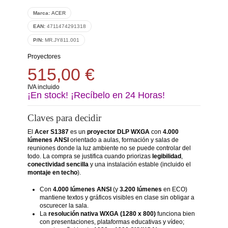
Marca:
ACER
EAN:
4711474291318
P/N:
MR.JY811.001
Proyectores
515,00 €
IVA incluido
¡En stock! ¡Recíbelo en 24 Horas!
Claves para decidir
El
Acer S1387
es un
proyector DLP WXGA
con
4.000
lúmenes ANSI
orientado a aulas, formación y salas de
reuniones donde la luz ambiente no se puede controlar del
todo. La compra se justifica cuando priorizas
legibilidad
,
conectividad sencilla
y una instalación estable (incluido el
montaje en techo
).
Con
4.000 lúmenes ANSI
(y
3.200 lúmenes
en ECO)
mantiene textos y gráficos visibles en clase sin obligar a
oscurecer la sala.
La
resolución nativa WXGA (1280 x 800)
funciona bien
con presentaciones, plataformas educativas y vídeo;