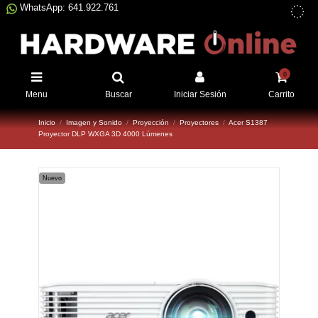
WhatsApp: 641.922.761
0
Menu
Buscar
Iniciar Sesión
Carrito
Inicio
Imagen y Sonido
Proyección
Proyectores
Acer S1387
Proyector DLP WXGA 3D 4000 Lúmenes
Nuevo