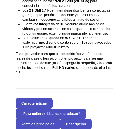
acepta señal hasta
1920 x 1200 (WUXGA)
para
conectarlo a portátiles actuales.
Los
2 HDMI 1.4b
permiten dejar dos fuentes conectadas
(por ejemplo, portátil del docente y reproductor) y
cambiar sin desconectar cables a mitad de sesión.
El
altavoz integrado de 16 W
cubre audio básico en
vídeos y presentaciones; en salas grandes o con mucho
ruido, un equipo externo sigue marcando la diferencia.
La resolución se queda en
WXGA
; si tu prioridad es
texto muy fino, diseño o contenido en 1080p nativo, sube
a un proyector
Full HD nativo
.
Es un proyector para que el contenido “se vea” en entornos
reales de clase o formación. Si el proyector va a ser una
herramienta de detalle (diseño, tipografía pequeña, vídeo con
mucho texto), el salto a
Full HD nativo
se nota desde el primer
día.
Características
¿Para quién es ideal este producto?
Ventajas principales
Descripción