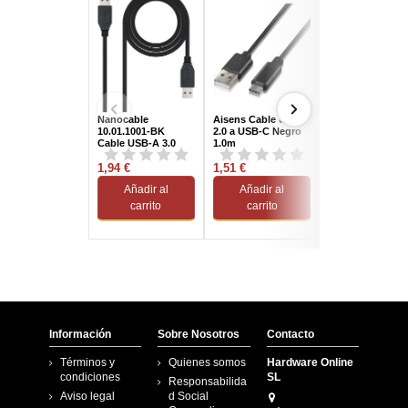
Nanocable
Aisens Cable USB
Nanocable
10.01.1001-BK
2.0 a USB-C Negro
10.01.2301-W Ca
Cable USB-A 3.0
1.0m
USB-C/USB-C 1
Macho/Macho 1M
Blanco
Negro
1,94 €
1,51 €
4,25 €
Añadir al
Añadir al
Añadir al
carrito
carrito
carrito
Información
Sobre Nosotros
Contacto
Términos y
Quienes somos
Hardware Online
condiciones
SL
Responsabilida
Aviso legal
d Social