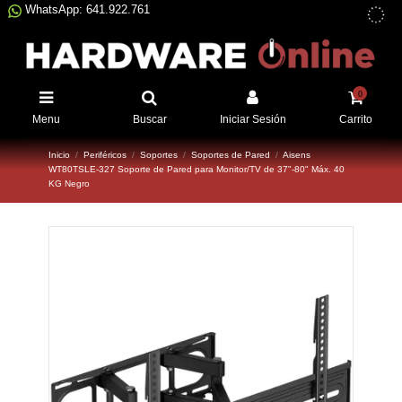
WhatsApp: 641.922.761
0
Menu
Buscar
Iniciar Sesión
Carrito
Inicio
Periféricos
Soportes
Soportes de Pared
Aisens
WT80TSLE-327 Soporte de Pared para Monitor/TV de 37"-80" Máx. 40
KG Negro