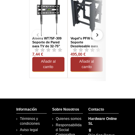
Aisens WT75F-309
Vogel's PFW 6875
Ewent EW1502
Soporte de Pared
Soporte
Soporte de Pare
para TV de 32-75"
Desplegable para
para TV 32 - 55"
hasta 75kg Negro
Videowall
Máx. 35Kg Negr
7,44 €
495,00 €
5,19 €
Añadir al
Añadir al
Añadir al
carrito
carrito
carrito
Información
Sobre Nosotros
Contacto
Términos y
Quienes somos
Hardware Online
condiciones
SL
Responsabilida
Aviso legal
d Social
Corporativa