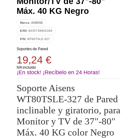
Monitor/TV de 37"-80"
Máx. 40 KG Negro
Marca:
AISENS
EAN:
8435739902349
P/N:
WT80TSLE-327
Soportes de Pared
19,24 €
IVA incluido
¡En stock! ¡Recíbelo en 24 Horas!
Soporte Aisens
WT80TSLE-327 de Pared
inclinable y giratorio, para
Monitor y TV de 37"-80"
Máx. 40 KG color Negro