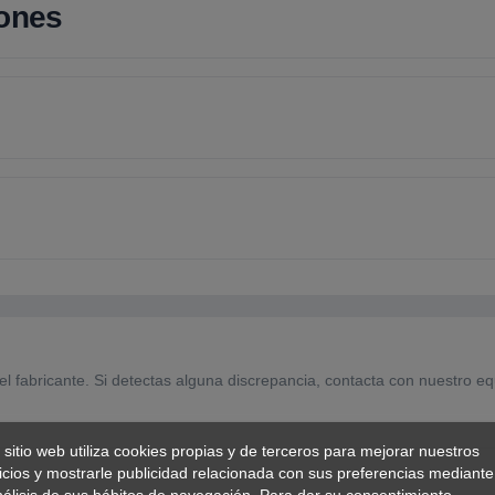
iones
el fabricante. Si detectas alguna discrepancia, contacta con nuestro eq
 sitio web utiliza cookies propias y de terceros para mejorar nuestros
icios y mostrarle publicidad relacionada con sus preferencias mediante
nálisis de sus hábitos de navegación. Para dar su consentimiento