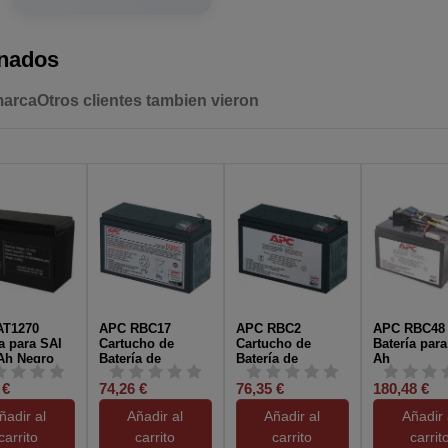
onados
marca
Otros clientes tambien vieron
AT1270
APC RBC17
APC RBC2
APC RBC48
a para SAI
Cartucho de
Cartucho de
Batería para
Ah Negro
Batería de
Batería de
Ah
Sustitución para
Sustitución para
 €
74,26 €
76,35 €
180,48 €
UPS
UPS
ñadir al
Añadir al
Añadir al
Añadir 
carrito
carrito
carrito
carrit