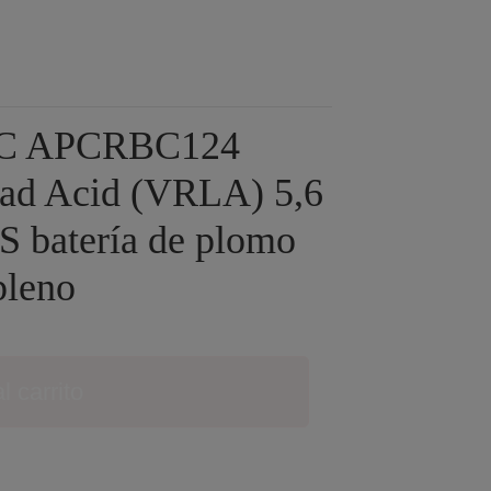
APC APCRBC124
ead Acid (VRLA) 5,6
S batería de plomo
pleno
l carrito