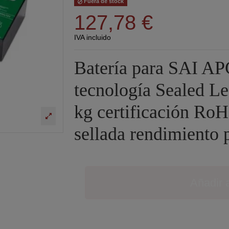
Fuera de stock
127,78 €
IVA incluido
Batería para SAI 
tecnología Sealed L
kg certificación RoH
sellada rendimiento 
Añadir a