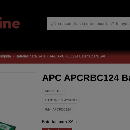
rumpida
Baterías para SAIs
APC APCRBC124 Batería para SAI
APC APCRBC124 Bat
Marca:
APC
EAN:
0731304284383
P/N:
APCRBC124
Baterías para SAIs