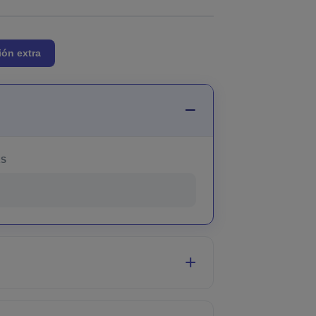
ión extra
AS