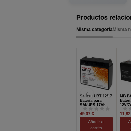
Productos relaci
Misma categoria
Misma 
Salicru UBT 12/17
MB B
Batería para
Baterí
SAI/UPS 17Ah
12V/7
12V
49,07 €
11,82
Añadir al
A
carrito