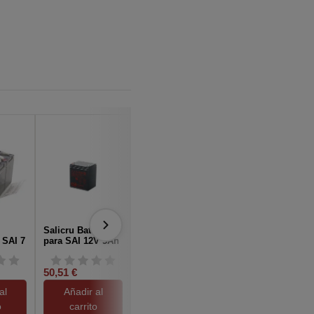
Salicru Bateria
Salicru UBT
APC RBC7 Baterí
 SAI 7
para SAI 12V 5Ah
12/100 Batería
para SAI 24V
AGM Recargable
de 100 AH/ 12 V
50,51 €
265,00 €
348,88 €
al
Añadir al
Añadir al
Añadir al
o
carrito
carrito
carrito