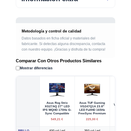
Metodología y control de calidad
Datos basados en ficha oficial y materiales del
fabricante. Si detectas alguna discrepancia, contacta
con nuestro equipo. ¡Gracias y disfruta de tu compra!
Comparar Con Otros Productos Similares
Mostrar diferencias
Asus Rog Strix
Asus TUF Gaming
Viewsonic 
XG27AQ 27" LED
VG247Q1A 23.8"
23.8" LE
IPS WQHD 170Hz G-
LED FullHD 165Hz
FullH
Sync Compatible
FreeSync Premium
549,21 €
225,00 €
225,00
BRILLO
400 cd / m²
350 cd / m²
250 cd /