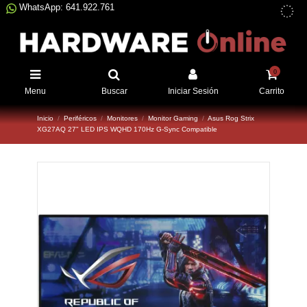
WhatsApp: 641.922.761
0
Menu
Buscar
Iniciar Sesión
Carrito
Inicio
Periféricos
Monitores
Monitor Gaming
Asus Rog Strix
XG27AQ 27" LED IPS WQHD 170Hz G-Sync Compatible