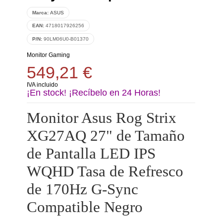
Marca:
ASUS
EAN:
4718017926256
P/N:
90LM06U0-B01370
Monitor Gaming
549,21 €
IVA incluido
¡En stock! ¡Recíbelo en 24 Horas!
Monitor Asus Rog Strix
XG27AQ 27" de Tamaño
de Pantalla LED IPS
WQHD Tasa de Refresco
de 170Hz G-Sync
Compatible Negro