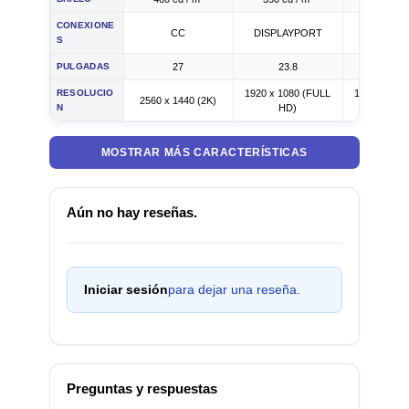
CONEXIONE
CC
DISPLAYPORT
Corriente a
S
PULGADAS
27
23.8
23.8
RESOLUCIO
1920 x 1080 (FULL
1920 x 108
2560 x 1440 (2K)
N
HD)
HD)
MOSTRAR MÁS CARACTERÍSTICAS
Aún no hay reseñas.
Iniciar sesión
para dejar una reseña.
Preguntas y respuestas