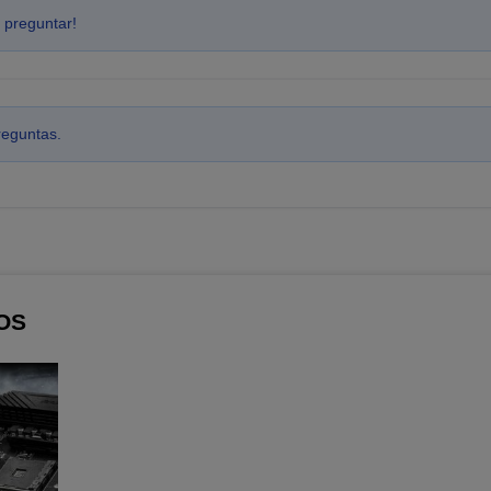
 preguntar!
reguntas.
OS