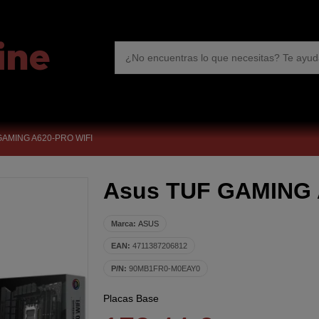
GAMING A620-PRO WIFI
Asus TUF GAMING 
Marca:
ASUS
EAN:
4711387206812
P/N:
90MB1FR0-M0EAY0
Placas Base