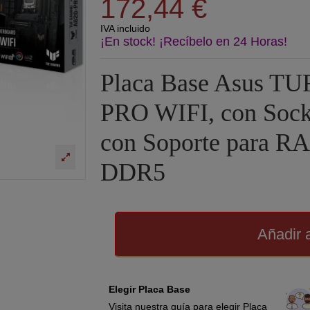
172,44 €
IVA incluido
¡En stock! ¡Recíbelo en 24 Horas!
Placa Base Asus T
PRO WIFI, con Soc
con Soporte para R
DDR5
Añadir a
Elegir Placa Base
Visita nuestra guía para elegir Placa