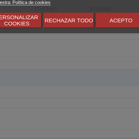
stra: Política de cookies
ETHERNET
ETHERNET
ERSONALIZAR
RECHAZAR TODO
ACEPTO
AMD AM4
AMD AM4
COOKIES