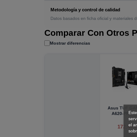
Metodología y control de calidad
Datos basados en ficha oficial y materiales d
Comparar Con Otros P
Mostrar diferencias
Asus TUF GA
Este
A620-PRO W
serv
el a
172,44 
sobr