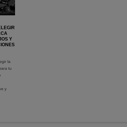
ELEGIR
ACA
JOS Y
IONES
gir la
para tu
e
ve y