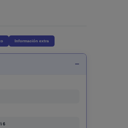
to
Información extra
i 6