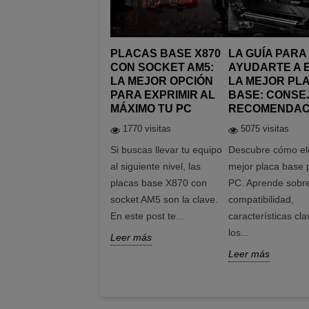
PLACAS BASE X870
LA GUÍA PARA
CON SOCKET AM5:
AYUDARTE A 
LA MEJOR OPCIÓN
LA MEJOR PL
PARA EXPRIMIR AL
BASE: CONSE
MÁXIMO TU PC
RECOMENDAC
1770 visitas
5075 visitas
Si buscas llevar tu equipo
Descubre cómo ele
al siguiente nivel, las
mejor placa base 
placas base X870 con
PC. Aprende sobr
socket AM5 son la clave.
compatibilidad,
En este post te...
características cla
los...
Leer más
Leer más