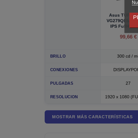
Nue
Asus TUF Ga
P
VG279QE5A 27
IPS FullHD 1
99,66 €
300 cd / m
BRILLO
DISPLAYPO
CONEXIONES
27
PULGADAS
1920 x 1080 (F
RESOLUCION
MOSTRAR MÁS CARACTERÍSTICAS