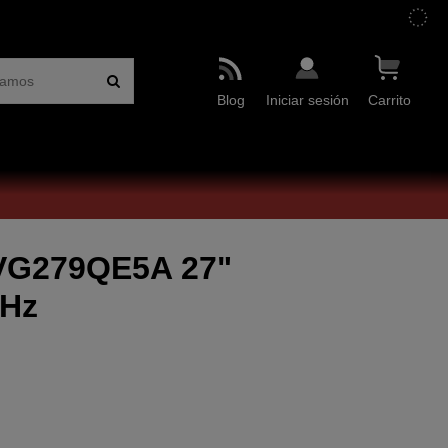
Blog
Iniciar sesión
Carrito
VG279QE5A 27"
6Hz