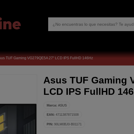
sus TUF Gaming VG279QE5A 27" LCD IPS FullHD 146Hz
Asus TUF Gaming 
LCD IPS FullHD 14
Marca:
ASUS
EAN:
4711387871508
P/N:
90LM0BJ0-B01171