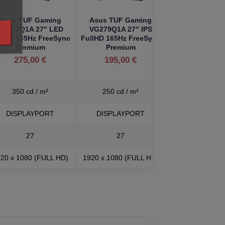
Asus TUF Gaming
Asus TUF Gaming
VG277Q1A 27" LED
VG279Q1A 27" IPS
llHD 165Hz FreeSync
FullHD 165Hz FreeSync
Premium
Premium
275,00 €
195,00 €
350 cd / m²
250 cd / m²
DISPLAYPORT
DISPLAYPORT
27
27
20 x 1080 (FULL HD)
1920 x 1080 (FULL HD)