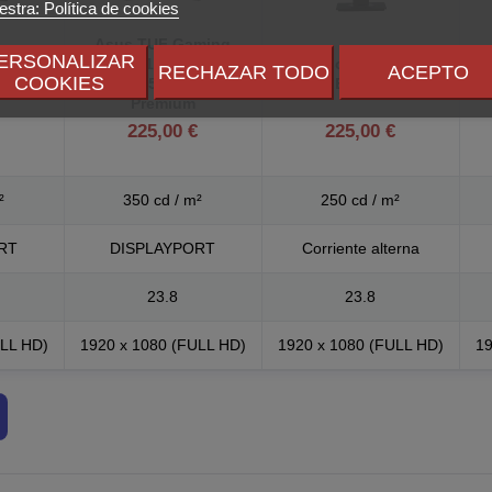
stra: Política de cookies
Asus TUF Gaming
ming
ERSONALIZAR
VG247Q1A 23.8" LED
Viewsonic VG2448
RECHAZAR TODO
ACEPTO
" LCD
COOKIES
FullHD 165Hz FreeSync
23.8" LED IPS FullHD
Fu
46Hz
Premium
225,00 €
225,00 €
²
350 cd / m²
250 cd / m²
RT
DISPLAYPORT
Corriente alterna
23.8
23.8
ULL HD)
1920 x 1080 (FULL HD)
1920 x 1080 (FULL HD)
19