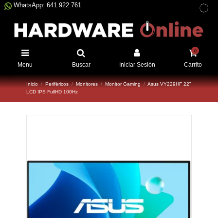
WhatsApp: 641.922.761
0
Menu
Buscar
Iniciar Sesión
Carrito
Inicio
Periféricos
Monitores
Monitor Gaming
Asus VY229HF 22"
LCD IPS FullHD 100Hz