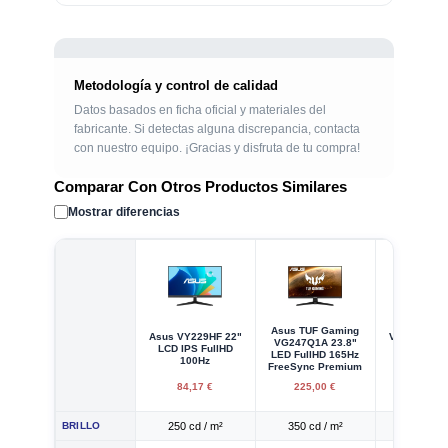
Metodología y control de calidad
Datos basados en ficha oficial y materiales del
fabricante. Si detectas alguna discrepancia, contacta
con nuestro equipo. ¡Gracias y disfruta de tu compra!
Comparar Con Otros Productos Similares
Mostrar diferencias
Asus TUF Gaming
Asus VY229HF 22"
Viewsonic 
VG247Q1A 23.8"
LCD IPS FullHD
23.8" LE
LED FullHD 165Hz
100Hz
FullH
FreeSync Premium
84,17 €
225,00 €
225,00
BRILLO
250 cd / m²
350 cd / m²
250 cd /