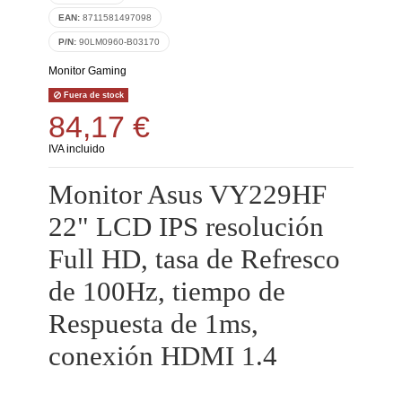
EAN:
8711581497098
P/N:
90LM0960-B03170
Monitor Gaming
Fuera de stock
84,17 €
IVA incluido
Monitor Asus VY229HF
22" LCD IPS resolución
Full HD, tasa de Refresco
de 100Hz, tiempo de
Respuesta de 1ms,
conexión HDMI 1.4