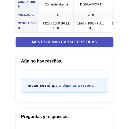
CONEXIONE
Corriente alterna
DISPLAYPORT
Corriente a
S
PULGADAS
21.45
23.8
23.8
RESOLUCIO
1920 x 1080 (FULL
1920 x 1080 (FULL
1920 x 108
N
HD)
HD)
HD)
MOSTRAR MÁS CARACTERÍSTICAS
Aún no hay reseñas.
Iniciar sesión
para dejar una reseña.
Preguntas y respuestas