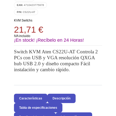
EAN:
4710423775978
P/N:
CS22U-AT
KVM Switchs
21,71 €
IVA incluido
¡En stock! ¡Recíbelo en 24 Horas!
Switch KVM Aten CS22U-AT Controla 2
PCs con USB y VGA resolución QXGA
hub USB 2.0 y diseño compacto Fácil
instalación y cambio rápido.
Características
Descripción
Tabla de especificaciones