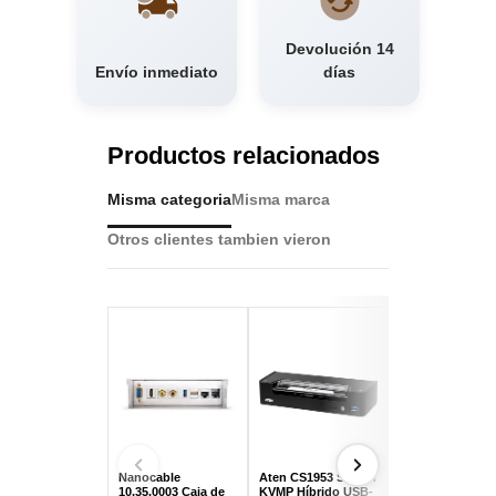
Devolución 14
Envío inmediato
días
Productos relacionados
Misma categoria
Misma marca
Otros clientes tambien vieron
Nanocable
Aten CS1953 Switch
Aten CN9850-AT
10.35.0003 Caja de
KVMP Híbrido USB-
Switch KVM por 