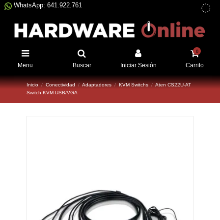
WhatsApp: 641.922.761
0
Menu
Buscar
Iniciar Sesión
Carrito
Inicio
Conectividad
Adaptadores
KVM Switchs
Aten CS22U-AT
Switch KVM USB/VGA