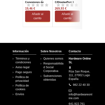
Conexiones de
C/DisplayPort 3
HDMI Remoto
Pared
Puertos Negro
Negro
VGA/HDMI/USB/RJ-
19,46 €
269,93 €
702,84 €
45 8 Puertos Blanco
Añadir al
Añadir al
Añadir al
carrito
carrito
carrito
Información
Sobre Nosotros
Contacto
Términos y
Quienes somos
Hardware Online
condiciones
SL
Responsabilida
Aviso legal
d Social
Corporativa
Rúa San Roque,
Pago seguro
111, 27002 Lugo
Subvenciones
Política de
España
obtenidas
privacidad
982 22 40 30
Política de
cookies
Envíos
info@hardwareonl
ine.com
641.922.761