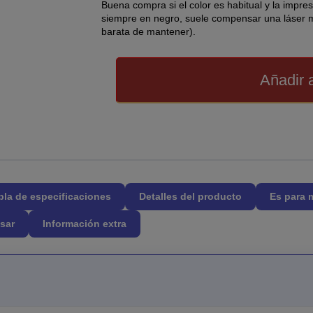
Buena compra si el color es habitual y la impre
siempre en negro, suele compensar una láser
barata de mantener).
Añadir a
bla de especificaciones
Detalles del producto
Es para 
sar
Información extra