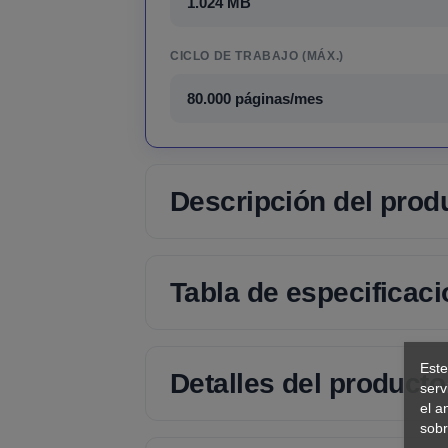
1.024 MB
CICLO DE TRABAJO (MÁX.)
80.000 páginas/mes
Descripción del prod
Tabla de especificac
Este
Detalles del producto
serv
el a
sobr