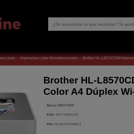
ras Láser
Impresoras Láser Monofuncionales
Brother HL-L8570CDW Impresor
Brother HL-L8570C
Color A4 Dúplex Wi
Marca:
BROTHER
EAN:
4977766841252
P/N:
HLL8570CDWRE1