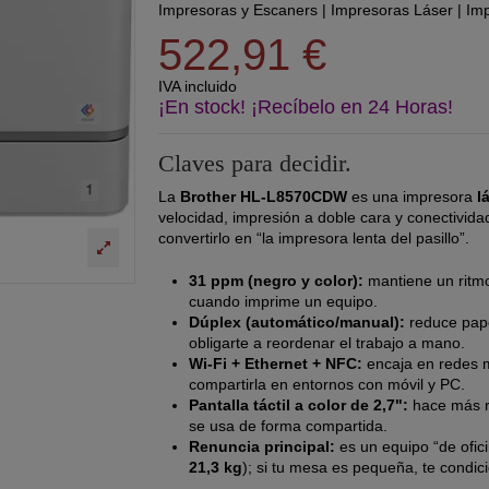
Impresoras y Escaners
|
Impresoras Láser
|
Imp
522,91 €
IVA incluido
¡En stock! ¡Recíbelo en 24 Horas!
Claves para decidir.
La
Brother HL-L8570CDW
es una impresora
l
velocidad, impresión a doble cara y conectivida
convertirlo en “la impresora lenta del pasillo”.
31 ppm (negro y color):
mantiene un ritmo
cuando imprime un equipo.
Dúplex (automático/manual):
reduce pape
obligarte a reordenar el trabajo a mano.
Wi-Fi + Ethernet + NFC:
encaja en redes mi
compartirla en entornos con móvil y PC.
Pantalla táctil a color de 2,7":
hace más r
se usa de forma compartida.
Renuncia principal:
es un equipo “de ofic
21,3 kg
); si tu mesa es pequeña, te condic