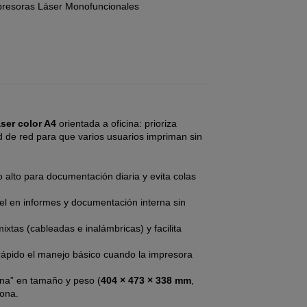
resoras Láser Monofuncionales
áser color A4
orientada a oficina: prioriza
d de red para que varios usuarios impriman sin
 alto para documentación diaria y evita colas
l en informes y documentación interna sin
xtas (cableadas e inalámbricas) y facilita
ápido el manejo básico cuando la impresora
ina” en tamaño y peso (
404 × 473 × 338 mm
,
iona.