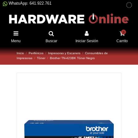
WhatsApp: 641.922.761
0
Menu
Buscar
Iniciar Sesión
Carrito
Inicio
Periféricos
Impresoras y Escaners
Consumibles de
Impresoras
Tóner
Brother TN-423BK Tóner Negro