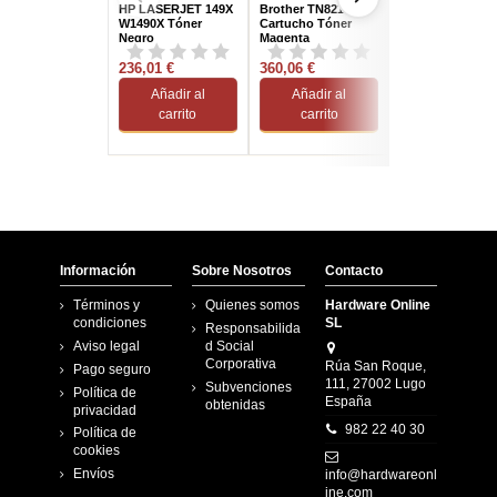
HP LASERJET 149X
Brother TN821XLM
Brother TN2220
W1490X Tóner
Cartucho Tóner
Tóner Negro
Negro
Magenta
236,01 €
360,06 €
77,25 €
Añadir al
Añadir al
Añadir al
carrito
carrito
carrito
Información
Sobre Nosotros
Contacto
Términos y
Quienes somos
Hardware Online
condiciones
SL
Responsabilida
Aviso legal
d Social
Corporativa
Rúa San Roque,
Pago seguro
111, 27002 Lugo
Subvenciones
Política de
España
obtenidas
privacidad
982 22 40 30
Política de
cookies
Envíos
info@hardwareonl
ine.com