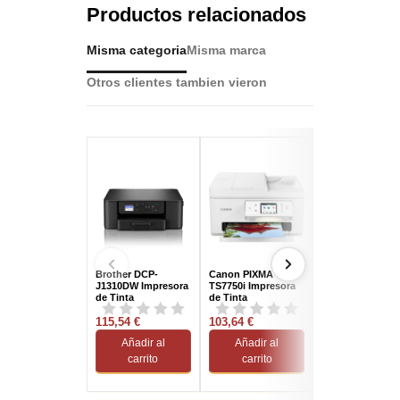
Productos relacionados
Misma categoria
Misma marca
Otros clientes tambien vieron
Brother DCP-
Canon PIXMA
Canon Pixma
J1310DW Impresora
TS7750i Impresora
TR4755I Impres
de Tinta
de Tinta
de Tinta
Multifunción Color
Multifunción Color
Multifunción Co
WiFi Negra
115,54 €
WiFi Blanca
103,64 €
Wifi Negro
60,62 €
Añadir al
Añadir al
Añadir al
carrito
carrito
carrito