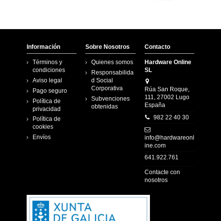
Información
Sobre Nosotros
Contacto
Términos y
Quienes somos
Hardware Online
condiciones
SL
Responsabilida
Aviso legal
d Social
Corporativa
Rúa San Roque,
Pago seguro
111, 27002 Lugo
Subvenciones
Política de
España
obtenidas
privacidad
982 22 40 30
Política de
cookies
Envíos
info@hardwareonl
ine.com
641.922.761
Contacte con
nosotros