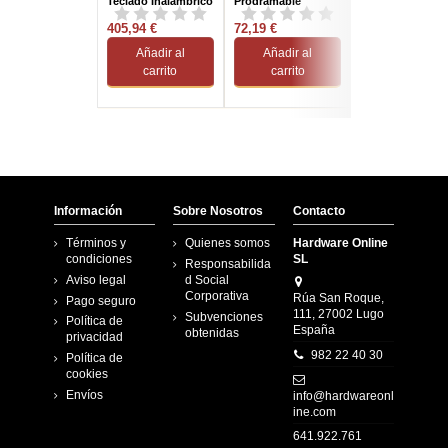
Teclado Inalámbrico
Programable
Teclado USB Ne
Gaming RGB
Switch Linear...
405,94 €
72,19 €
8,77 €
Añadir al
Añadir al
Añadir al
carrito
carrito
carrito
Información
Sobre Nosotros
Contacto
Términos y
Quienes somos
Hardware Online
condiciones
SL
Responsabilida
Aviso legal
d Social
Corporativa
Rúa San Roque,
Pago seguro
111, 27002 Lugo
Subvenciones
Política de
España
obtenidas
privacidad
982 22 40 30
Política de
cookies
Envíos
info@hardwareonl
ine.com
641.922.761