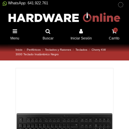
WhatsApp: 641.922.761
0
Menu
Buscar
Iniciar Sesión
Carrito
Inicio
Periféricos
Teclados y Ratones
Teclados
Cherry KW
3000 Teclado Inalámbrico Negro