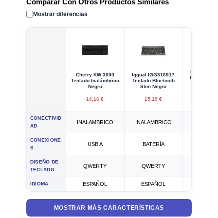
Comparar Con Otros Productos Similares
Mostrar diferencias
Iggual IGG
Cherry KW 3000
Iggual IGG316917
Mini Teclado
Teclado Inalámbrico
Teclado Bluetooth
Retroilum
Negro
Slim Negro
Negr
14,16 €
15,19 €
14,95
CONECTIVID
INALAMBRICO
INALAMBRICO
INALAMB
AD
CONEXIONE
USB A
BATERÍA
BATER
S
DISEÑO DE
QWERTY
QWERTY
QWER
TECLADO
IDIOMA
ESPAÑOL
ESPAÑOL
ESPAÑ
MOSTRAR MÁS CARACTERÍSTICAS