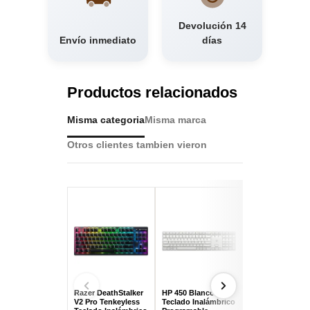
Devolución 14
Envío inmediato
días
Productos relacionados
Misma categoria
Misma marca
Otros clientes tambien vieron
Razer DeathStalker
HP 450 Blanco
Iggual IGG3168
V2 Pro Tenkeyless
Teclado Inalámbrico
CK-BASIC-105T