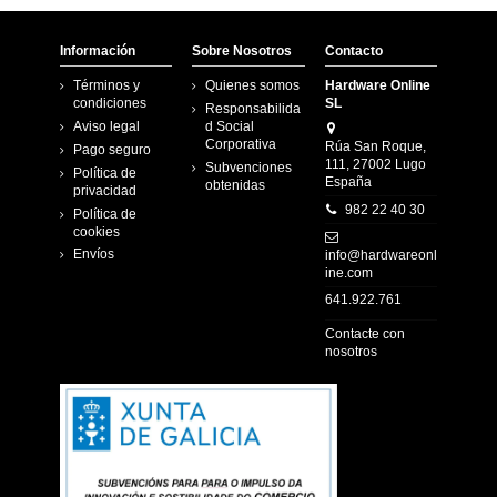
Información
Sobre Nosotros
Contacto
Términos y
Quienes somos
Hardware Online
condiciones
SL
Responsabilida
Aviso legal
d Social
Corporativa
Rúa San Roque,
Pago seguro
111, 27002 Lugo
Subvenciones
Política de
España
obtenidas
privacidad
982 22 40 30
Política de
cookies
Envíos
info@hardwareonl
ine.com
641.922.761
Contacte con
nosotros