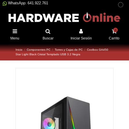
WhatsApp: 641.922.761
0
Menu
Buscar
Iniciar Sesión
Carrito
Inicio
Componentes PC
Torres y Cajas de PC
Coolbox GA450
Star Light Black Cristal Templado USB 3.2 Negra