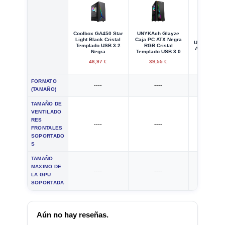
Coolbox GA450 Star
UNYKAch Glayze
CoolBox A
Light Black Cristal
Caja PC ATX Negra
USB 3.0 + F
Templado USB 3.2
RGB Cristal
Alimentaci
Negra
Templado USB 3.0
46,97 €
39,55 €
45,00
FORMATO
----
----
ATX
(TAMAÑO)
TAMAÑO DE
VENTILADO
RES
----
----
120 
FRONTALES
SOPORTADO
S
TAMAÑO
MAXIMO DE
----
----
----
LA GPU
SOPORTADA
Aún no hay reseñas.