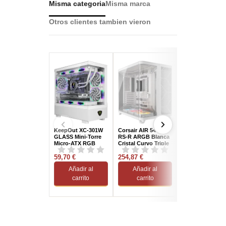
Misma categoria
Misma marca
Otros clientes tambien vieron
KeepOut XC-301W
Corsair AIR 5400
TooQ Ragnärok
GLASS Mini-Torre
RS-R ARGB Blanca
Cristal Templad
Micro-ATX RGB
Cristal Curvo Triple
USB 3.2 Negra
Blanca
Cámara
59,70 €
254,87 €
47,23 €
Añadir al
Añadir al
Añadir al
carrito
carrito
carrito