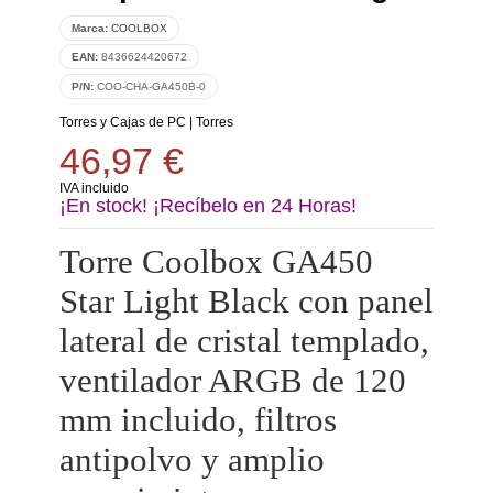
Marca:
COOLBOX
EAN:
8436624420672
P/N:
COO-CHA-GA450B-0
Torres y Cajas de PC
|
Torres
46,97 €
IVA incluido
¡En stock! ¡Recíbelo en 24 Horas!
Torre Coolbox GA450
Star Light Black con panel
lateral de cristal templado,
ventilador ARGB de 120
mm incluido, filtros
antipolvo y amplio