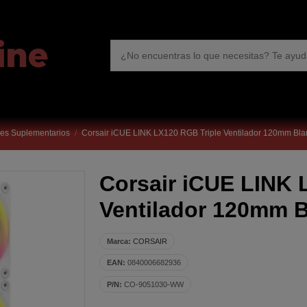
res Suplementarios
Corsair iCUE LINK LX120 RGB Triple Ventilador 120mm Bla
Corsair iCUE LINK 
Ventilador 120mm 
Marca:
CORSAIR
EAN:
0840006682936
P/N:
CO-9051030-WW