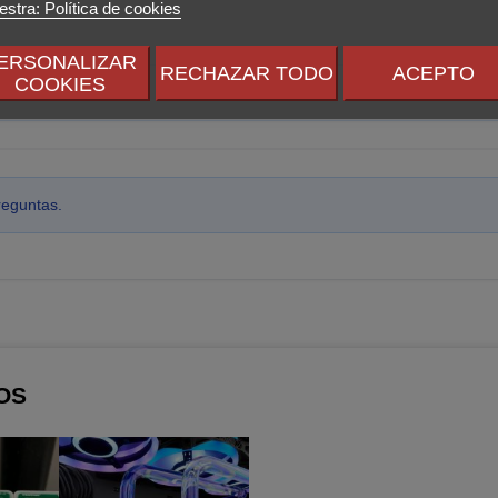
stra: Política de cookies
ERSONALIZAR
RECHAZAR TODO
ACEPTO
COOKIES
 preguntar!
reguntas.
OS