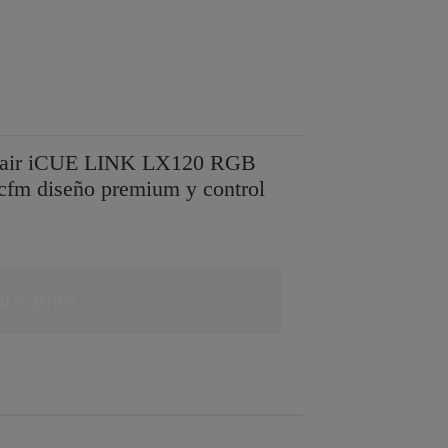
orsair iCUE LINK LX120 RGB
cfm diseño premium y control
l carrito