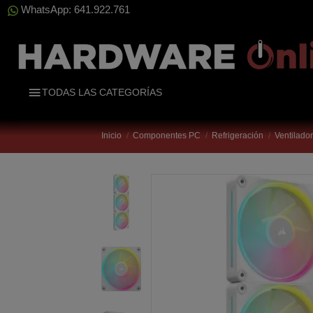
WhatsApp: 641.922.761
TODAS LAS CATEGORÍAS
Inicio
Componentes PC
Refrigeración
Ventilado