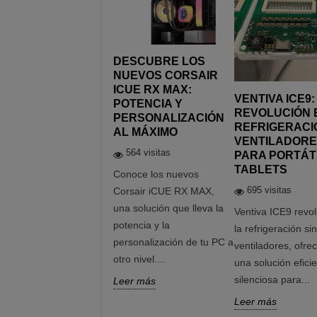
DESCUBRE LOS
NUEVOS CORSAIR
ICUE RX MAX:
VENTIVA ICE9:
POTENCIA Y
REVOLUCIÓN 
PERSONALIZACIÓN
REFRIGERACI
AL MÁXIMO
VENTILADORE
564 visitas
PARA PORTÁT
TABLETS
Conoce los nuevos
695 visitas
Corsair iCUE RX MAX,
una solución que lleva la
Ventiva ICE9 revo
potencia y la
la refrigeración sin
personalización de tu PC a
ventiladores, ofre
otro nivel....
una solución eficie
silenciosa para...
Leer más
Leer más