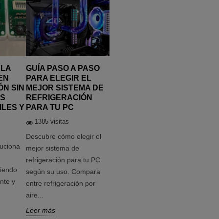
 LA
GUÍA PASO A PASO
EN
PARA ELEGIR EL
ÓN SIN
MEJOR SISTEMA DE
S
REFRIGERACIÓN
ILES Y
PARA TU PC
1385 visitas
Descubre cómo elegir el
luciona
mejor sistema de
refrigeración para tu PC
ciendo
según su uso. Compara
nte y
entre refrigeración por
aire...
Leer más