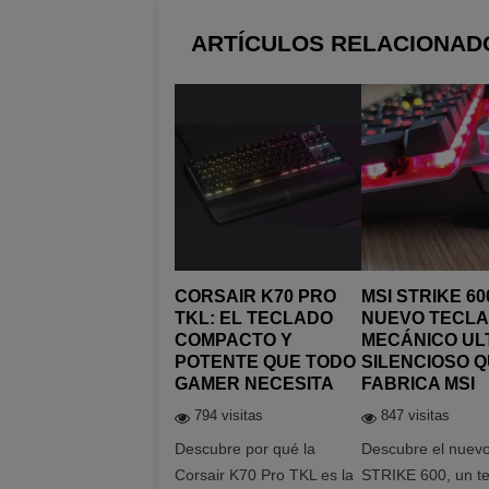
ARTÍCULOS RELACIONAD
CORSAIR K70 PRO
MSI STRIKE 60
TKL: EL TECLADO
NUEVO TECL
COMPACTO Y
MECÁNICO UL
POTENTE QUE TODO
SILENCIOSO 
GAMER NECESITA
FABRICA MSI
794 visitas
847 visitas
Descubre por qué la
Descubre el nuev
Corsair K70 Pro TKL es la
STRIKE 600, un t