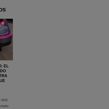
OS
0: EL
ADO
TRA
QUE
o MSI
eclado