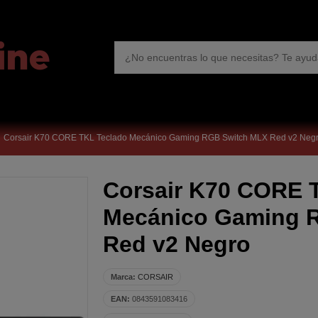
Corsair K70 CORE TKL Teclado Mecánico Gaming RGB Switch MLX Red v2 Neg
Corsair K70 CORE 
Mecánico Gaming 
Red v2 Negro
Marca:
CORSAIR
EAN:
0843591083416