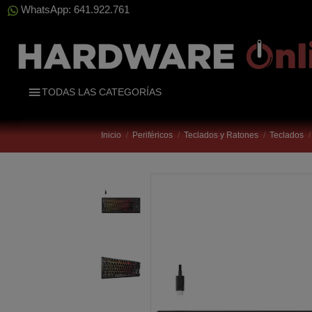
WhatsApp: 641.922.761
TODAS LAS CATEGORÍAS
Inicio
Periféricos
Teclados y Ratones
Teclados