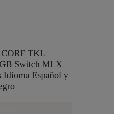
70 CORE TKL
RGB Switch MLX
s Idioma Español y
egro
l carrito