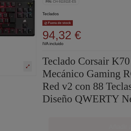
P/N:
CH-911911E-ES
Teclados
Fuera de stock
94,32 €
IVA incluido
Teclado Corsair K
Mecánico Gaming 
Red v2 con 88 Tecla
Diseño QWERTY N
Añadir a