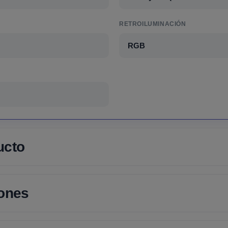
RETROILUMINACIÓN
RGB
ucto
iones