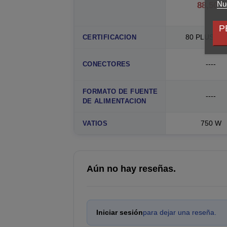
Nue
88,50 €
P
80 PLUS G
CERTIFICACION
----
CONECTORES
FORMATO DE FUENTE
----
DE ALIMENTACION
750 W
VATIOS
Aún no hay reseñas.
Iniciar sesión
para dejar una reseña.