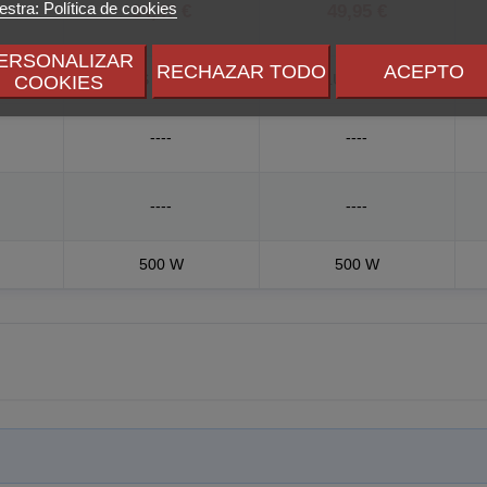
stra: Política de cookies
34,47 €
49,95 €
ERSONALIZAR
RECHAZAR TODO
ACEPTO
OLD
80 PLUS ESTANDAR
80 PLUS BRONZE
COOKIES
----
----
----
----
500 W
500 W