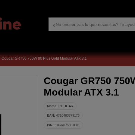
Cougar GR750 750W 80 Plus Gold Modular ATX 3.1
Cougar GR750 750W
Modular ATX 3.1
Marca:
COUGAR
EAN:
4710483779176
P/N:
31GR075001P01