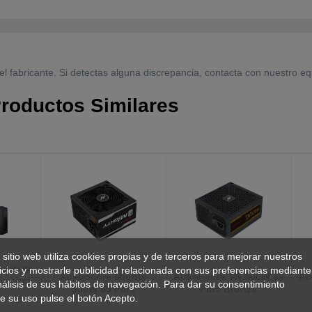
el fabricante. Si detectas alguna discrepancia, contacta con nuestro eq
roductos Similares
 sitio web utiliza cookies propias y de terceros para mejorar nuestros
icios y mostrarle publicidad relacionada con sus preferencias mediante
750W 80
Abkoncore Mighty
Abkoncore TN 500W 80
Ab
lar ATX
nálisis de sus hábitos de navegación. Para dar su consentimiento
500W 80 Plus
Plus Bronze
e su uso pulse el botón Acepto.