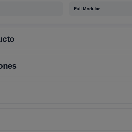
Full Modular
ucto
iones