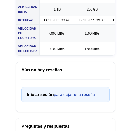
ALMACENAM
1 TB
256 GB
250 G
IENTO
INTERFAZ
PCI EXPRESS 4.0
PCI EXPRESS 3.0
PCI EXPRES
VELOCIDAD
DE
6000 MB/s
1100 MB/s
1200 M
ESCRITURA
VELOCIDAD
7100 MB/s
1700 MB/s
1700 M
DE LECTURA
Aún no hay reseñas.
Iniciar sesión
para dejar una reseña.
Preguntas y respuestas