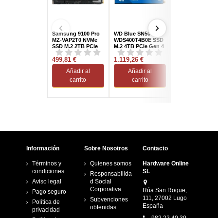
Samsung 9100 Pro
WD Blue SN5000
Adata Legend 9
MZ-VAP2T0 NVMe
WDS400T4B0E SSD
SSD M.2 1TB Ge
SSD M.2 2TB PCIe
M.2 4TB PCIe Gen 4
5.0
499,81 €
1.119,26 €
215,63 €
Añadir al
Añadir al
Añadir al
carrito
carrito
carrito
Información
Sobre Nosotros
Contacto
Términos y
Quienes somos
Hardware Online
condiciones
SL
Responsabilida
Aviso legal
d Social
Corporativa
Rúa San Roque,
Pago seguro
111, 27002 Lugo
Subvenciones
Política de
España
obtenidas
privacidad