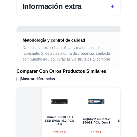
Información extra
Metodología y control de calidad
Datos basados en ficha oficial y materiales del
fabricante. Si detectas alguna discrepancia, contacta
con nuestro equipo. ¡Gracias y disfruta de tu compra!
Comparar Con Otros Productos Similares
Mostrar diferencias
Crucial P310 1TB
Kioxia EX
Gigabyte SSD M.2
SSD NVMe M.2 PCIe
SSD M.2 25
256GB PCIe Gen 3
4.0
3
176,60 €
39,95 €
19,95