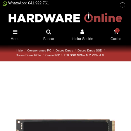
WhatsApp: 641.922.761
0
Menu
Buscar
Iniciar Sesión
Carrito
Inicio
Componentes PC
Discos Duros
Discos Duros SSD
Discos Duros PCIe
Crucial P310 1TB SSD NVMe M.2 PCIe 4.0