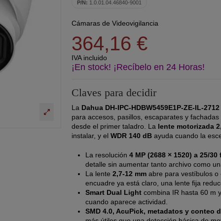
P/N:
1.0.01.04.46840-9001
Cámaras de Videovigilancia
364,16 €
IVA incluido
¡En stock! ¡Recíbelo en 24 Horas!
Claves para decidir
La
Dahua DH-IPC-HDBW5459E1P-ZE-IL-2712
para accesos, pasillos, escaparates y fachada
desde el primer taladro. La
lente motorizada 
instalar, y el
WDR 140 dB
ayuda cuando la escen
La resolución
4 MP (2688 × 1520) a 25/30 
detalle sin aumentar tanto archivo como u
La lente
2,7-12 mm
abre para vestíbulos o c
encuadre ya está claro, una lente fija reduc
Smart Dual Light
combina IR hasta 60 m y 
cuando aparece actividad.
SMD 4.0, AcuPick, metadatos y conteo 
más útiles que una detección básica de mo