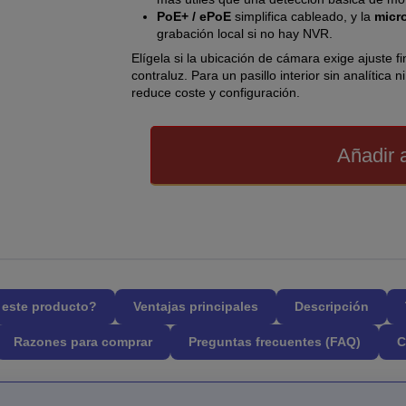
PoE+ / ePoE
simplifica cableado, y la
micr
grabación local si no hay NVR.
Elígela si la ubicación de cámara exige ajuste 
contraluz. Para un pasillo interior sin analítica
reduce coste y configuración.
Añadir a
l este producto?
Ventajas principales
Descripción
Razones para comprar
Preguntas frecuentes (FAQ)
C