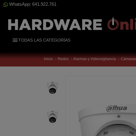
WhatsApp: 641.922.761
TODAS LAS CATEGORÍAS
Inicio
Redes
Alarmas y Videovigilancia
Cámaras 