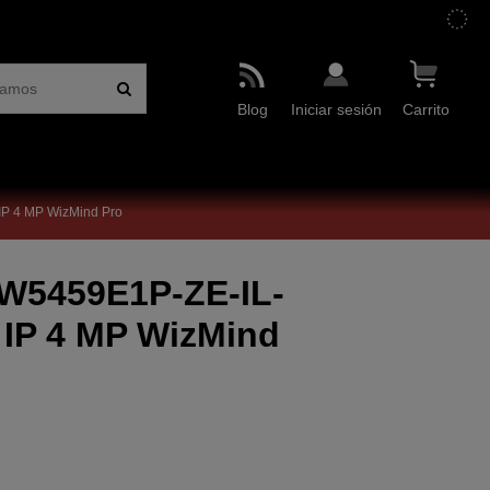
Blog
Iniciar sesión
Carrito
P 4 MP WizMind Pro
W5459E1P-ZE-IL-
IP 4 MP WizMind