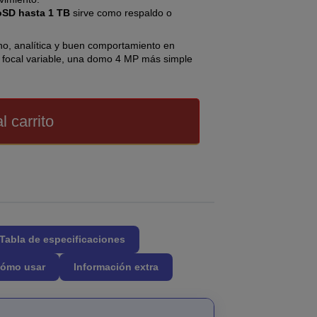
oSD hasta 1 TB
sirve como respaldo o
fino, analítica y buen comportamiento en
 ni focal variable, una domo 4 MP más simple
l carrito
Tabla de especificaciones
ómo usar
Información extra