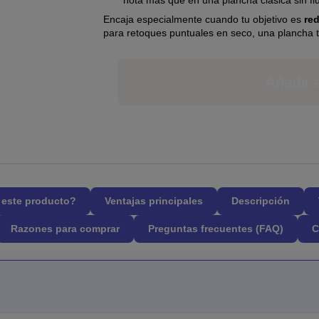
nota más que en una plancha clásica sin flu
Encaja especialmente cuando tu objetivo es
re
para retoques puntuales en seco, una plancha t
Añadir a
l este producto?
Ventajas principales
Descripción
Razones para comprar
Preguntas frecuentes (FAQ)
C