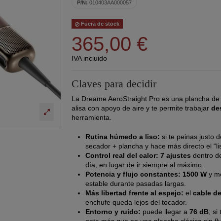
P/N:
010403AA000057
Fuera de stock
365,00 €
IVA incluido
Claves para decidir
La Dreame AeroStraight Pro es una plancha de
alisa con apoyo de aire y te permite trabajar
de
herramienta.
Rutina húmedo a liso:
si te peinas justo 
secador + plancha y hace más directo el “lis
Control real del calor:
7 ajustes
dentro 
día, en lugar de ir siempre al máximo.
Potencia y flujo constantes:
1500 W
y m
estable durante pasadas largas.
Más libertad frente al espejo:
el
cable de
enchufe queda lejos del tocador.
Entorno y ruido:
puede llegar a
76 dB
; s