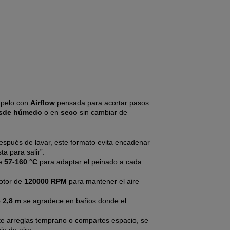
 pelo con
Airflow
pensada para acortar pasos:
sde húmedo
o en
seco
sin cambiar de
después de lavar, este formato evita encadenar
ta para salir”.
de
57-160 °C
para adaptar el peinado a cada
otor de
120000 RPM
para mantener el aire
 2,8 m
se agradece en baños donde el
i te arreglas temprano o compartes espacio, se