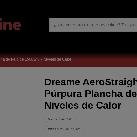
cha de Pelo de 1500W y 7 Niveles de Calor
Dreame AeroStraigh
Púrpura Plancha de
Niveles de Calor
Marca:
DREAME
EAN:
6979181920824