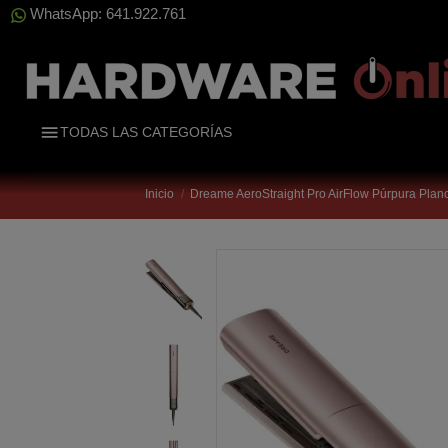
WhatsApp: 641.922.761
TODAS LAS CATEGORÍAS
Inicio
Dreame AeroStraight Pro AirFlow Púrpura Plan