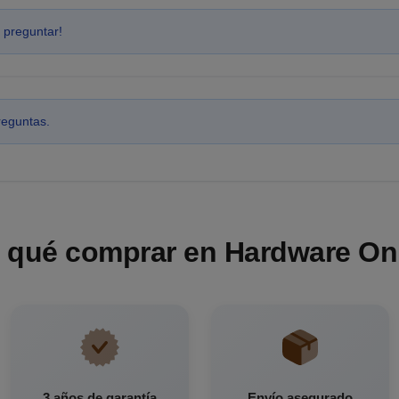
 preguntar!
reguntas.
 qué comprar en Hardware On
3 años de garantía
Envío asegurado