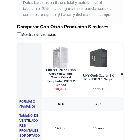
Datos basados en ficha oficial y materiales del
fabricante. Si detectas alguna discrepancia, contacta
con nuestro equipo. ¡Gracias y disfruta de tu compra!
Comparar Con Otros Productos Similares
Mostrar diferencias
Einarex Pulse P100
Core White Midi
Nox Hummer
UNYKAch Caviar 8K
Tower Cristal
Cristal Te
Pro USB 3.1 Negra
Templado USB 3.2
USB 3.0 B
Blanca
18,45 €
44,95 €
115,00
FORMATO
ATX
ATX
E-AT
(TAMAÑO)
TAMAÑO DE
VENTILADO
RES
140 mm
92 mm
120 
FRONTALES
SOPORTADO