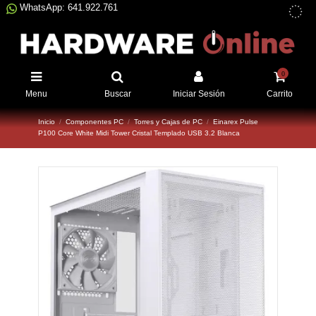
WhatsApp: 641.922.761
0
Menu
Buscar
Iniciar Sesión
Carrito
Inicio
Componentes PC
Torres y Cajas de PC
Einarex Pulse
P100 Core White Midi Tower Cristal Templado USB 3.2 Blanca