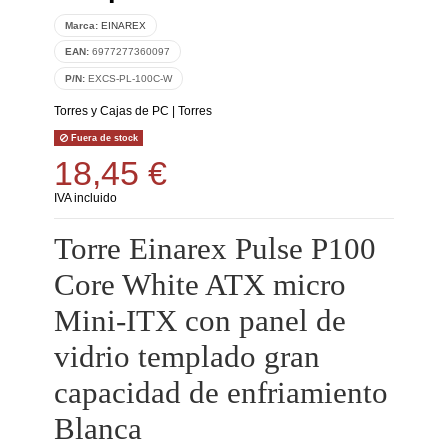
Marca:
EINAREX
EAN:
6977277360097
P/N:
EXCS-PL-100C-W
Torres y Cajas de PC
|
Torres
Fuera de stock
18,45 €
IVA incluido
Torre Einarex Pulse P100
Core White ATX micro
Mini-ITX con panel de
vidrio templado gran
capacidad de enfriamiento
Blanca