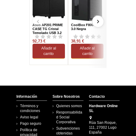
Asus AP201 PRIME
CoolBox F800 USB
Mars Gaming
CASE TG Cristal
3.0 Negra
MCV3W Cristal
Templado USB 3.2
Templado USB 3
Negra
Blanco
92,73 €
38,91 €
87,42 €
Añadir al
Añadir al
Añadir al
carrito
carrito
carrito
Información
Sobre Nosotros
Contacto
Términos y
Quienes somos
Hardware Online
condiciones
SL
Responsabilida
Aviso legal
d Social
Corporativa
Rúa San Roque,
Pago seguro
111, 27002 Lugo
Subvenciones
Política de
España
obtenidas
privacidad