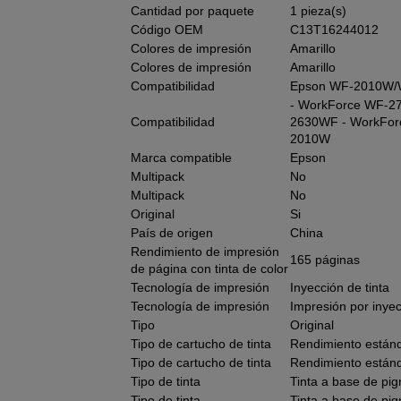
Cantidad por paquete
1 pieza(s)
Código OEM
C13T16244012
Colores de impresión
Amarillo
Colores de impresión
Amarillo
Compatibilidad
Epson WF-2010W
- WorkForce WF-2
Compatibilidad
2630WF - WorkFor
2010W
Marca compatible
Epson
Multipack
No
Multipack
No
Original
Si
País de origen
China
Rendimiento de impresión
165 páginas
de página con tinta de color
Tecnología de impresión
Inyección de tinta
Tecnología de impresión
Impresión por inyec
Tipo
Original
Tipo de cartucho de tinta
Rendimiento están
Tipo de cartucho de tinta
Rendimiento están
Tipo de tinta
Tinta a base de pi
Tipo de tinta
Tinta a base de pi