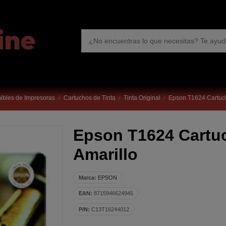
bles de Impresoras
Cartuchos de Tinta
Tinta Original
Epson T1624 Cartuch
Epson T1624 Cartuc
Amarillo
Marca:
EPSON
EAN:
8715946624945
P/N:
C13T16244012