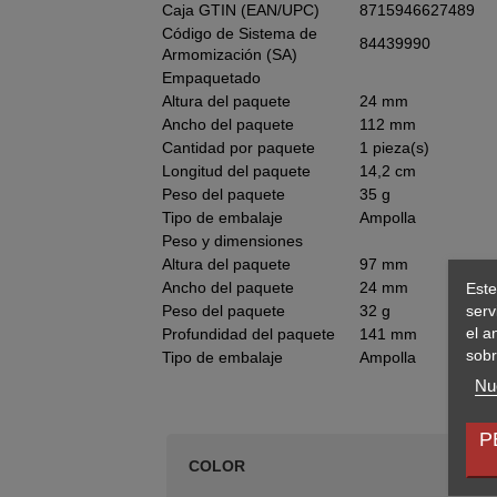
Caja GTIN (EAN/UPC)
8715946627489
Código de Sistema de
84439990
Armomización (SA)
Empaquetado
Altura del paquete
24 mm
Ancho del paquete
112 mm
Cantidad por paquete
1 pieza(s)
Longitud del paquete
14,2 cm
Peso del paquete
35 g
Tipo de embalaje
Ampolla
Peso y dimensiones
Altura del paquete
97 mm
Ancho del paquete
24 mm
Este
serv
Peso del paquete
32 g
el a
Profundidad del paquete
141 mm
sobr
Tipo de embalaje
Ampolla
Nue
P
COLOR