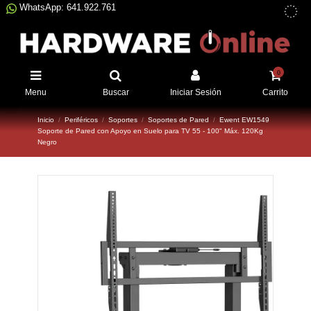
WhatsApp: 641.922.761
0
Menu
Buscar
Iniciar Sesión
Carrito
Inicio
Periféricos
Soportes
Soportes de Pared
Ewent EW1549
Soporte de Pared con Apoyo en Suelo para TV 55 - 100" Máx. 120Kg
Negro