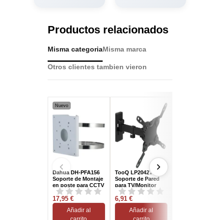
Productos relacionados
Misma categoria
Misma marca
Otros clientes tambien vieron
Nuevo
Dahua DH-PFA156
TooQ LP2042TNL-B
TooQ TQSBM-0
Soporte de Montaje
Soporte de Pared
Soporte Barra
en poste para CCTV
para TV/Monitor
Sonido para TV
13"-42" Máx. 20Kg
Multi-Instalació
17,95 €
Negro
6,91 €
Máx. 15 Kg Negr
19,29 €
Añadir al
Añadir al
Añadir al
carrito
carrito
carrito