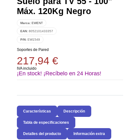
Suelo para TV 55 - 100"
Máx. 120Kg Negro
Marca:
EWENT
EAN:
8052101433357
P/N:
EW1549
Soportes de Pared
217,94 €
IVA incluido
¡En stock! ¡Recíbelo en 24 Horas!
Características
Descripción
Tabla de especificaciones
Detalles del producto
Información extra