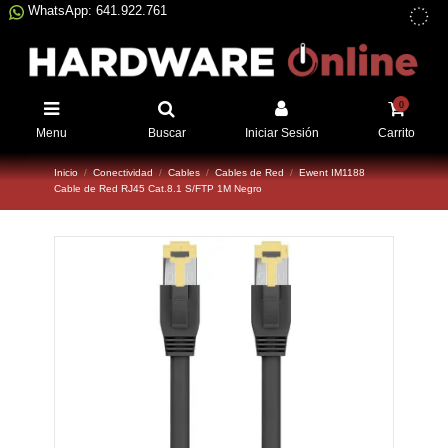
WhatsApp: 641.922.761
0
Menu
Buscar
Iniciar Sesión
Carrito
Inicio
Conectividad
Cables
Cables de Red
Ewent IM1188
Cable de Red RJ45 Cat.8.1 S/FTP 1M Negro