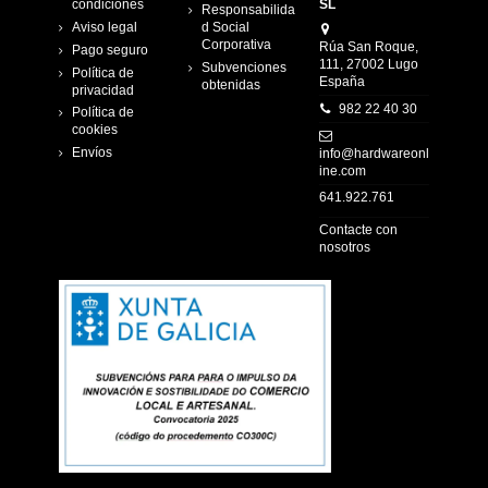
condiciones
SL
Responsabilida
Aviso legal
d Social
Corporativa
Rúa San Roque,
Pago seguro
111, 27002 Lugo
Subvenciones
Política de
España
obtenidas
privacidad
982 22 40 30
Política de
cookies
Envíos
info@hardwareonl
ine.com
641.922.761
Contacte con
nosotros