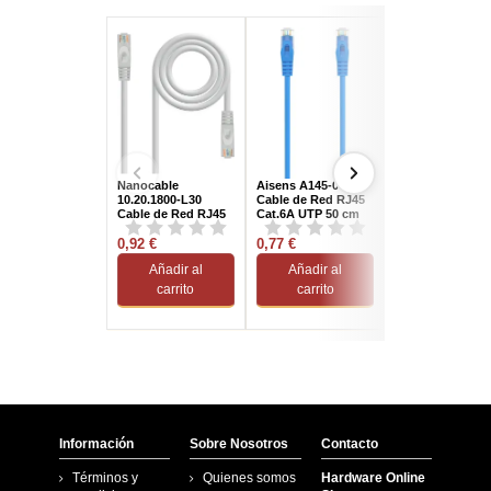
Nanocable
Aisens A145-0572
Nanocable
10.20.1800-L30
Cable de Red RJ45
10.20.0420 Cabl
Cable de Red RJ45
Cat.6A UTP 50 cm
Red RJ45 UTP 
Cat.6A UTP LSZH
Azul
20M Gris
30cm Gris
0,92 €
0,77 €
7,95 €
Añadir al
Añadir al
Añadir al
carrito
carrito
carrito
Información
Sobre Nosotros
Contacto
Términos y
Quienes somos
Hardware Online