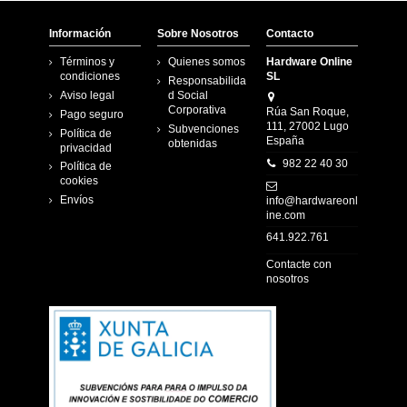
Información
Sobre Nosotros
Contacto
Términos y
Quienes somos
Hardware Online
condiciones
SL
Responsabilida
Aviso legal
d Social
Corporativa
Rúa San Roque,
Pago seguro
111, 27002 Lugo
Subvenciones
Política de
España
obtenidas
privacidad
982 22 40 30
Política de
cookies
Envíos
info@hardwareonl
ine.com
641.922.761
Contacte con
nosotros