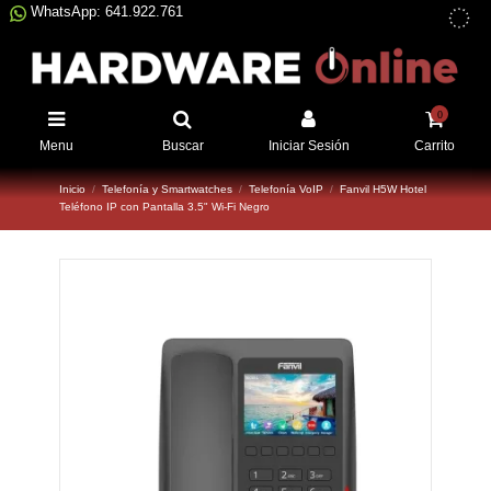
WhatsApp: 641.922.761
0
Menu
Buscar
Iniciar Sesión
Carrito
Inicio
Telefonía y Smartwatches
Telefonía VoIP
Fanvil H5W Hotel
Teléfono IP con Pantalla 3.5" Wi-Fi Negro