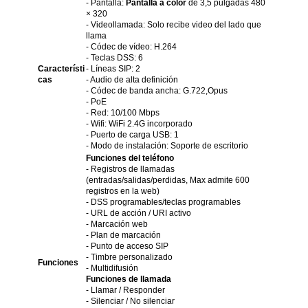
- Pantalla:
Pantalla a color
de 3,5 pulgadas 480
× 320
- Videollamada: Solo recibe video del lado que
llama
- Códec de vídeo: H.264
- Teclas DSS: 6
Característi
- Líneas SIP: 2
cas
- Audio de alta definición
- Códec de banda ancha: G.722,Opus
- PoE
- Red: 10/100 Mbps
- Wifi: WiFi 2.4G incorporado
- Puerto de carga USB: 1
- Modo de instalación: Soporte de escritorio
Funciones del teléfono
- Registros de llamadas
(entradas/salidas/perdidas, Max admite 600
registros en la web)
- DSS programables/teclas programables
- URL de acción / URI activo
- Marcación web
- Plan de marcación
- Punto de acceso SIP
- Timbre personalizado
Funciones
- Multidifusión
Funciones de llamada
- Llamar / Responder
- Silenciar / No silenciar