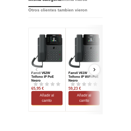
Otros clientes tambien vieron
Fanvil V62W
Fanvil V61W
Fanvil WB107
Telfono IP PoE
Telfono IP WiFi PoE
Soporte de Mont
Negro
Negro
en Pared
65,95 €
59,23 €
8,53 €
Añadir al
Añadir al
Añadir al
carrito
carrito
carrito