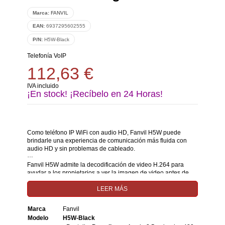
Marca:
FANVIL
EAN:
6937295602555
P/N:
H5W-Black
Telefonía VoIP
112,63 €
IVA incluido
¡En stock! ¡Recíbelo en 24 Horas!
Como teléfono IP WiFi con audio HD, Fanvil H5W puede
brindarle una experiencia de comunicación más fluida con
audio HD y sin problemas de cableado.
Fanvil H5W admite la decodificación de video H.264 para
ayudar a los propietarios a ver la imagen de video antes de
abrir la puerta.
LEER MÁS
Más que un teléfono IP de hotel, también es adecuado para
supermercados, hospitales, centros comerciales, etc.
Marca
Fanvil
Modelo
H5W-Black