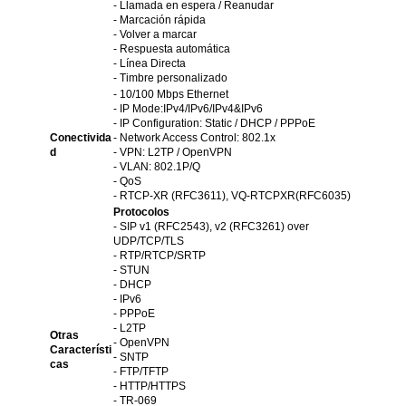
- Llamada en espera / Reanudar
- Marcación rápida
- Volver a marcar
- Respuesta automática
- Línea Directa
- Timbre personalizado
- 10/100 Mbps Ethernet
- IP Mode:IPv4/IPv6/IPv4&IPv6
- IP Configuration: Static / DHCP / PPPoE
Conectivida
- Network Access Control: 802.1x
d
- VPN: L2TP / OpenVPN
- VLAN: 802.1P/Q
- QoS
- RTCP-XR (RFC3611), VQ-RTCPXR(RFC6035)
Protocolos
- SIP v1 (RFC2543), v2 (RFC3261) over
UDP/TCP/TLS
- RTP/RTCP/SRTP
- STUN
- DHCP
- IPv6
- PPPoE
- L2TP
Otras
- OpenVPN
Característi
- SNTP
cas
- FTP/TFTP
- HTTP/HTTPS
- TR-069