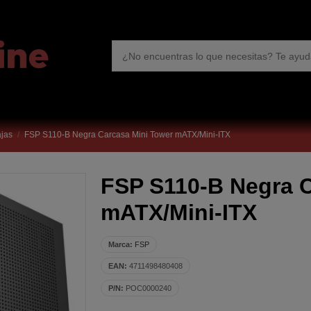
jas
FSP S110-B Negra Carcasa Mini Tower mATX/Mini-ITX
FSP S110-B Negra C
mATX/Mini-ITX
Marca:
FSP
EAN:
4711498480408
P/N:
POC0000240