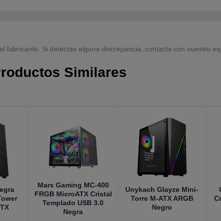
el fabricante. Si detectas alguna discrepancia, contacta con nuestro eq
roductos Similares
Mars Gaming MC-400
egra
Unykach Glayze Mini-
FRGB MicroATX Cristal
Tower
Torre M-ATX ARGB
C
Templado USB 3.0
ITX
Negro
Negra