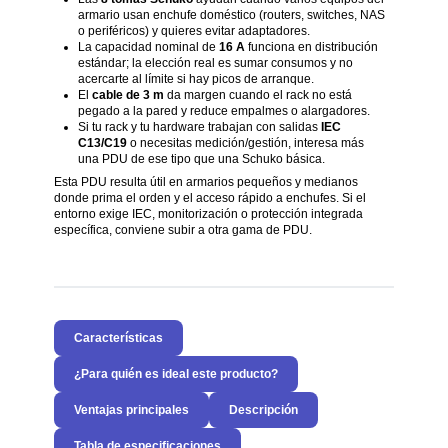
armario usan enchufe doméstico (routers, switches, NAS
o periféricos) y quieres evitar adaptadores.
La capacidad nominal de
16 A
funciona en distribución
estándar; la elección real es sumar consumos y no
acercarte al límite si hay picos de arranque.
El
cable de 3 m
da margen cuando el rack no está
pegado a la pared y reduce empalmes o alargadores.
Si tu rack y tu hardware trabajan con salidas
IEC
C13/C19
o necesitas medición/gestión, interesa más
una PDU de ese tipo que una Schuko básica.
Esta PDU resulta útil en armarios pequeños y medianos
donde prima el orden y el acceso rápido a enchufes. Si el
entorno exige IEC, monitorización o protección integrada
específica, conviene subir a otra gama de PDU.
Características
¿Para quién es ideal este producto?
Ventajas principales
Descripción
Tabla de especificaciones