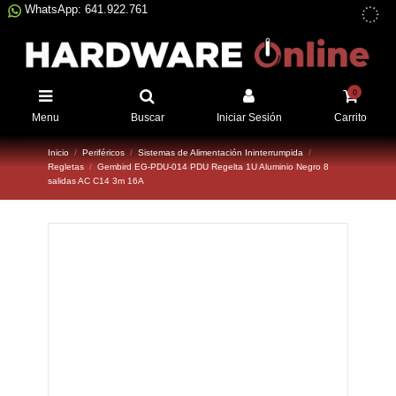
WhatsApp: 641.922.761
0
Menu
Buscar
Iniciar Sesión
Carrito
Inicio
Periféricos
Sistemas de Alimentación Ininterrumpida
Regletas
Gembird EG-PDU-014 PDU Regelta 1U Aluminio Negro 8
salidas AC C14 3m 16A