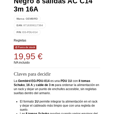
Negro 8 salidas AC C14
3m 16A
Marca:
GEMBIRD
EAN:
8716309117364
P/N:
EG-PDU-014
Regletas
Fuera de stock
19,95 €
IVA incluido
Claves para decidir
La
Gembird EG-PDU-014
es una
PDU 1U
con
8 tomas
Schuko
,
16 A
y
cable de 3 m
para ordenar la alimentación en
un rack y dejar un punto de enchufes accesible, sin regletas
sueltas dentro del armario.
El formato
1U
permite integrar la alimentación en el rack
y dejar el cableado más limpio que con una regleta de
suelo.
Las
8 tomas Schuko
ayudan cuando varios equipos del