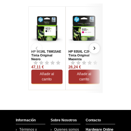
HP 903XL T6M15AE
HP 935XL C2P25AE
HP 711 Cartucho
Tinta Original
Tinta Original
Tinta Magenta
Negro
Magenta
47,11 €
28,24 €
37,50 €
Añadir al
Añadir al
Añadir al
carrito
carrito
carrito
Información
Sobre Nosotros
Contacto
Términos y
Quienes somos
Hardware Online