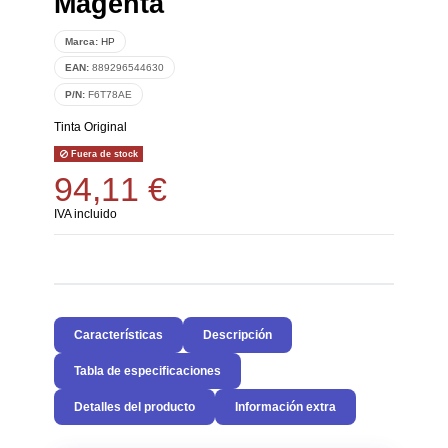
Magenta
Marca:
HP
EAN:
889296544630
P/N:
F6T78AE
Tinta Original
Fuera de stock
94,11 €
IVA incluido
Características
Descripción
Tabla de especificaciones
Detalles del producto
Información extra