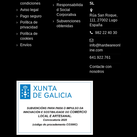
condiciones
SL
Responsabilida
Aviso legal
d Social
Corporativa
Rúa San Roque,
Pago seguro
111, 27002 Lugo
Subvenciones
Política de
España
obtenidas
privacidad
982 22 40 30
Política de
cookies
Envíos
info@hardwareonl
ine.com
641.922.761
Contacte con
nosotros