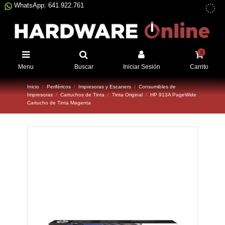
WhatsApp: 641.922.761
0
Menu
Buscar
Iniciar Sesión
Carrito
Inicio
Periféricos
Impresoras y Escaners
Consumibles de
Impresoras
Cartuchos de Tinta
Tinta Original
HP 913A PageWide
Cartucho de Tinta Magenta