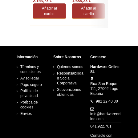
SSD/14" Tactil W11
2.153,73 €
SSD/Intel ARC
1.688,23 €
64-100/32GB/1TB
3.102,85 €
Pro
130T/14"...
Añadir al
Añadir al
Añadir al
carrito
carrito
carrito
Información
Sobre Nosotros
Contacto
Términos y
Quienes somos
Hardware Online
condiciones
SL
Responsabilida
Aviso legal
d Social
Corporativa
Rúa San Roque,
Pago seguro
111, 27002 Lugo
Subvenciones
Política de
España
obtenidas
privacidad
982 22 40 30
Política de
cookies
Envíos
info@hardwareonl
ine.com
641.922.761
Contacte con