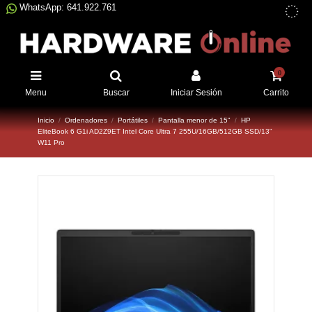
WhatsApp: 641.922.761
0
Menu
Buscar
Iniciar Sesión
Carrito
Inicio
Ordenadores
Portátiles
Pantalla menor de 15"
HP
EliteBook 6 G1i AD2Z9ET Intel Core Ultra 7 255U/16GB/512GB SSD/13"
W11 Pro