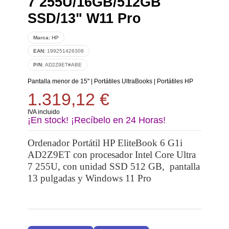
7 255U/16GB/512GB
SSD/13" W11 Pro
Marca:
HP
EAN:
199251426308
P/N:
AD2Z9ET#ABE
Pantalla menor de 15"
|
Portátiles UltraBooks
|
Portátiles HP
1.319,12 €
IVA incluido
¡En stock! ¡Recíbelo en 24 Horas!
Ordenador Portátil HP EliteBook 6 G1i
AD2Z9ET con procesador Intel Core Ultra
7 255U, con unidad SSD 512 GB, pantalla
13 pulgadas y Windows 11 Pro