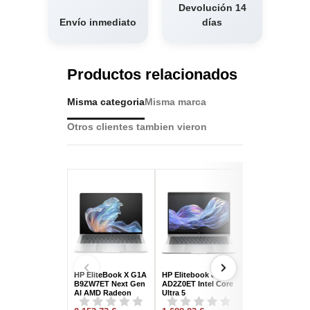
Devolución 14
Envío inmediato
días
Productos relacionados
Misma categoria
Misma marca
Otros clientes tambien vieron
HP EliteBook X G1A
HP Elitebook 8 G1i
Microsoft Surfa
B9ZW7ET Next Gen
AD2Z0ET Intel Core
Pro 11 Copilot+ 
AI AMD Radeon
Ultra 5
00004 Qualcom
360/32GB/1TB
225H/16GB/512GB
Snapdragon X1P