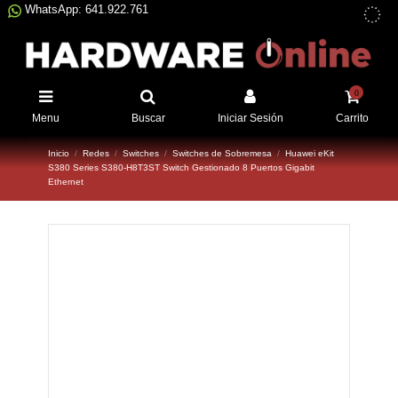
WhatsApp: 641.922.761
0
Menu
Buscar
Iniciar Sesión
Carrito
Inicio
Redes
Switches
Switches de Sobremesa
Huawei eKit
S380 Series S380-H8T3ST Switch Gestionado 8 Puertos Gigabit
Ethernet