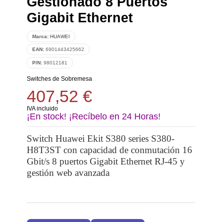
Gestionado 8 Puertos
Gigabit Ethernet
Marca:
HUAWEI
EAN:
6901443425662
P/N:
98012181
Switches de Sobremesa
407,52 €
IVA incluido
¡En stock! ¡Recíbelo en 24 Horas!
Switch Huawei Ekit S380 series S380-
H8T3ST con capacidad de conmutación 16
Gbit/s 8 puertos Gigabit Ethernet RJ-45 y
gestión web avanzada