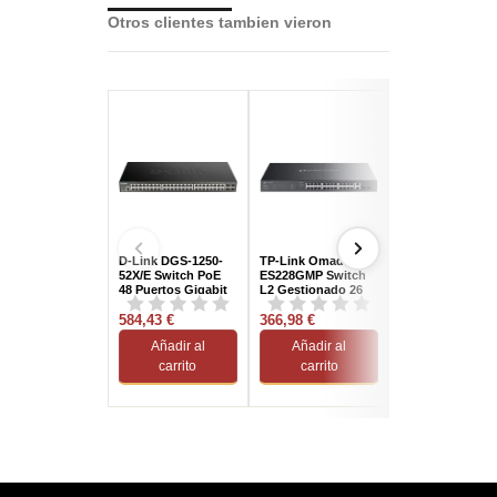
Otros clientes tambien vieron
D-Link DGS-1250-
TP-Link Omada
Zyxel GS1915-2
52X/E Switch PoE
ES228GMP Switch
Switch Gestion
48 Puertos Gigabit
L2 Gestionado 26
L2 24 Puertos
+ 4 Puertos SPF
Puertos Gigabit
Gigabit
584,43 €
Ethernet PoE Negro
366,98 €
141,26 €
Añadir al
Añadir al
Añadir al
carrito
carrito
carrito