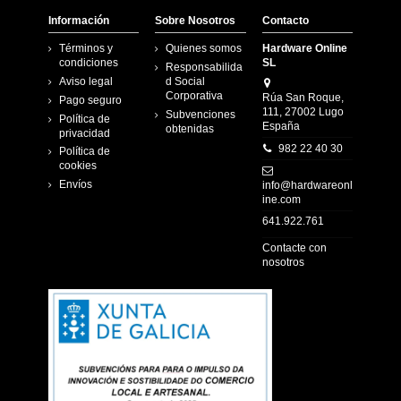
Información
Sobre Nosotros
Contacto
Términos y
Quienes somos
Hardware Online
condiciones
SL
Responsabilida
Aviso legal
d Social
Corporativa
Rúa San Roque,
Pago seguro
111, 27002 Lugo
Subvenciones
Política de
España
obtenidas
privacidad
982 22 40 30
Política de
cookies
Envíos
info@hardwareonl
ine.com
641.922.761
Contacte con
nosotros