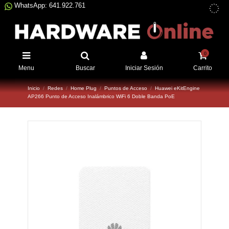
WhatsApp: 641.922.761
0
Menu
Buscar
Iniciar Sesión
Carrito
Inicio
Redes
Home Plug
Puntos de Acceso
Huawei eKitEngine
AP266 Punto de Acceso Inalámbrico WiFi 6 Doble Banda PoE