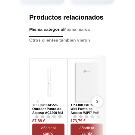
Productos relacionados
Misma categoria
Misma marca
Otros clientes tambien vieron
TP-Link EAP225-
TP-Link EAP725-
TP-Link EAP653
Outdoor Punto de
Wall Punto de
Punto de Acces
Acceso AC1200 MU-
Acceso WiFi7 PoE
Wifi 6 PoE AX30
MIMO PoE
87,88 €
173,79 €
107,02 €
Añadir al
Añadir al
Añadir al
carrito
carrito
carrito