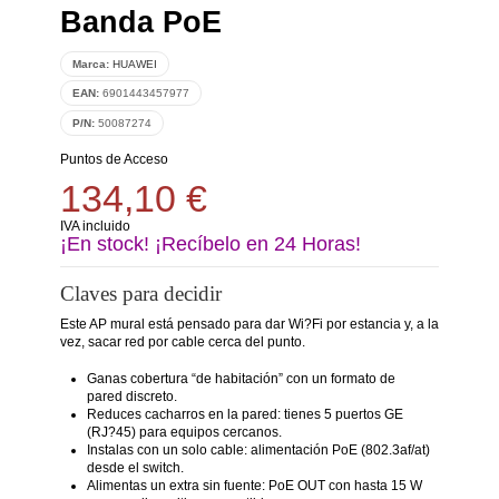
Banda PoE
Marca:
HUAWEI
EAN:
6901443457977
P/N:
50087274
Puntos de Acceso
134,10 €
IVA incluido
¡En stock! ¡Recíbelo en 24 Horas!
Claves para decidir
Este AP mural está pensado para dar Wi?Fi por estancia y, a la
vez, sacar red por cable cerca del punto.
Ganas cobertura “de habitación” con un formato de
pared discreto.
Reduces cacharros en la pared: tienes 5 puertos GE
(RJ?45) para equipos cercanos.
Instalas con un solo cable: alimentación PoE (802.3af/at)
desde el switch.
Alimentas un extra sin fuente: PoE OUT con hasta 15 W