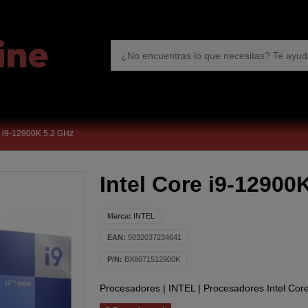
e i9-12900K 5.2 GHz
Intel Core i9-12900
Marca:
INTEL
EAN:
5032037234641
P/N:
BX8071512900K
Procesadores
|
INTEL
|
Procesadores Intel Cor