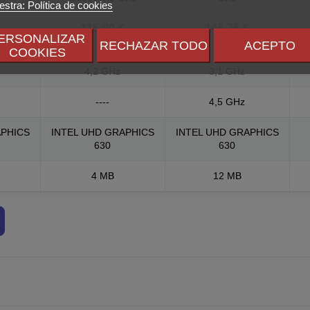
stra: Política de cookies
€
115,00 €
146,76 €
ERSONALIZAR
RECHAZAR TODO
ACEPTO
COOKIES
4,2 GHz
3,1 GHz
----
4,5 GHz
APHICS
INTEL UHD GRAPHICS
INTEL UHD GRAPHICS
630
630
4 MB
12 MB