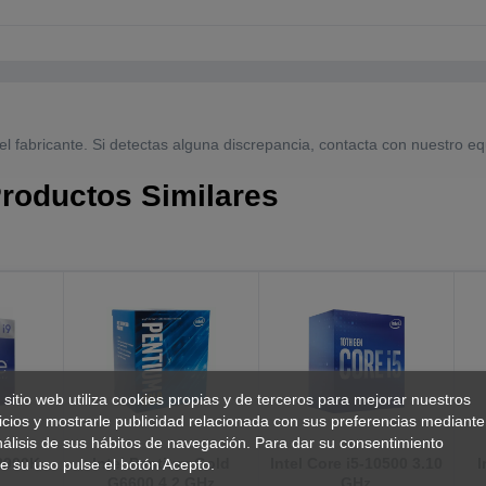
el fabricante. Si detectas alguna discrepancia, contacta con nuestro eq
roductos Similares
 sitio web utiliza cookies propias y de terceros para mejorar nuestros
icios y mostrarle publicidad relacionada con sus preferencias mediante
nálisis de sus hábitos de navegación. Para dar su consentimiento
12900K
Intel Pentium Gold
Intel Core i5-10500 3.10
I
e su uso pulse el botón Acepto.
G6600 4.2 GHz
GHz