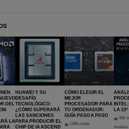
OS
UNEN
HUAWEI Y SU
CÓMO ELEGIR EL
ANÁLI
 NUEVO
DESAFÍO
MEJOR
PROC
R DEL
TECNOLÓGICO:
PROCESADOR PARA
INTEL:
X86
¿CÓMO SUPERARÁ
TU ORDENADOR:
LA 15
LAS SANCIONES
GUÍA PASO A PASO
456 vi
RÁ LA
PARA PRODUCIR EL
1399 visitas
PARA
CHIP DE IA ASCEND
Análisis