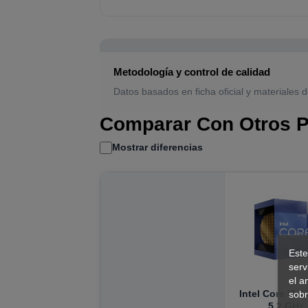
Metodología y control de calidad
Datos basados en ficha oficial y materiales d
Comparar Con Otros P
Mostrar diferencias
Este
serv
el a
Intel Core i9-
sobr
5.2 GHz