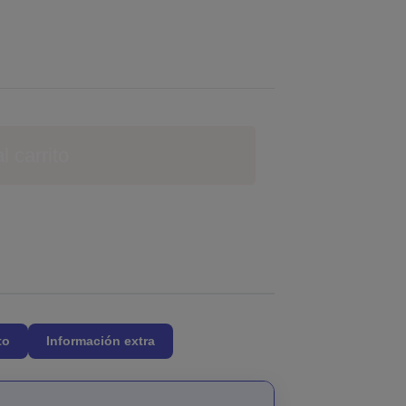
l carrito
to
Información extra