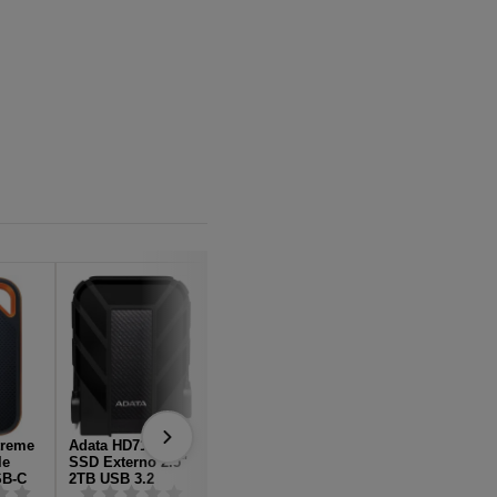
treme
Adata HD710 Pro
Western Digital
Intenso Portable
le
SSD Externo 2.5"
Elements SE
SSD TX100 2TB
SB-C
2TB USB 3.2
WDBG8A0060BBK
USB-C 3.2 Azul
Negro
-WESN Disco