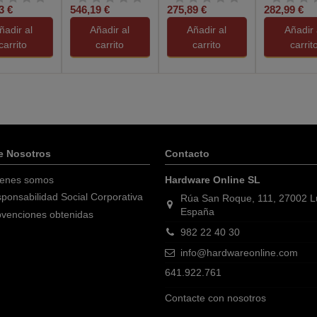
3 €
546,19 €
275,89 €
282,99 €
C 3.2 Blanco
ñadir al
Añadir al
Añadir al
Añadir 
carrito
carrito
carrito
carrit
e Nosotros
Contacto
enes somos
Hardware Online SL
ponsabilidad Social Corporativa
Rúa San Roque, 111, 27002 
España
venciones obtenidas
982 22 40 30
info@hardwareonline.com
641.922.761
Contacte con nosotros