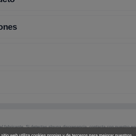
iones
el fabricante. Si detectas alguna discrepancia, contacta con nuestro eq
 sitio web utiliza cookies propias y de terceros para mejorar nuestros