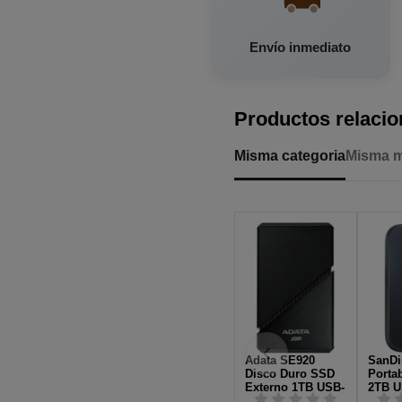
Envío inmediato
Productos relaci
Misma categoria
Misma 
Adata SE920
SanDi
Disco Duro SSD
Porta
Externo 1TB USB-
2TB U
C 4.0 Negro