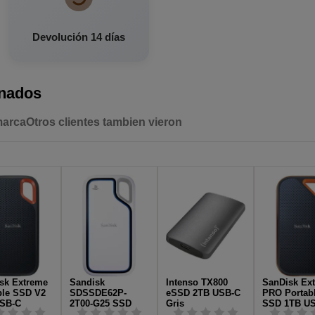
Devolución 14 días
onados
marca
Otros clientes tambien vieron
sk Extreme
Sandisk
Intenso TX800
SanDisk Ex
ble SSD V2
SDSSDE62P-
eSSD 2TB USB-C
PRO Portab
SB-C
2T00-G25 SSD
Gris
SSD 1TB U
Externo 2TB USB-