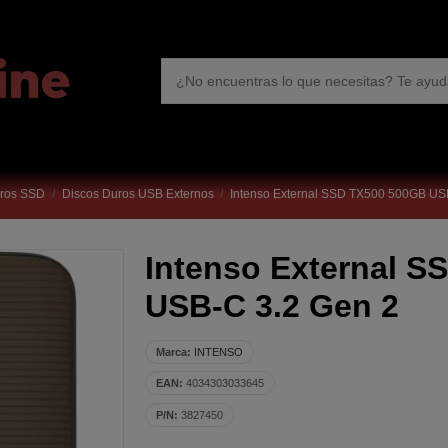
uros SSD
Discos Duros USB Externos
Intenso External SSD TX500 500GB US
Intenso External 
USB-C 3.2 Gen 2
Marca:
INTENSO
EAN:
4034303033645
P/N:
3827450