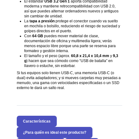
El estándar
USB 3.2 Gen 1
aporta compatibilidad
moderna y mantiene retrocompatibilidad con USB 2.0,
así que puedes alternar ordenadores nuevos y antiguos
sin cambiar de unidad.
La
tapa a presión
protege el conector cuando va suelto
en mochila o bolsillo, reduciendo el riesgo de suciedad y
golpes directos en el puerto.
Con
64 GB
puedes mover material de clase,
documentación de oficina y multimedia ligera; verás
menos espacio libre porque una parte se reserva para
formateo y gestión interna.
El tamaño y el peso (aprox.
60,8 x 21,4 x 10,4 mm
y
9,3
g
) hacen que sea cómodo como “USB de batalla” en
llavero o estuche, sin estorbar.
Si tus equipos solo tienen USB-C, una memoria USB-C (o
dual) evita adaptadores; y si mueves carpetas muy pesadas a
menudo, una gama con velocidades especificadas o un SSD
externo te dará un salto real.
Características
¿Para quién es ideal este producto?