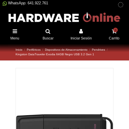
WhatsApp: 641.922.761
0
Menu
Buscar
Iniciar Sesión
Carrito
Inicio
Periféricos
Dispositivos de Almacenamiento
Pendrives
Kingston DataTraveler Exodia 64GB Negro USB 3.2 Gen 1