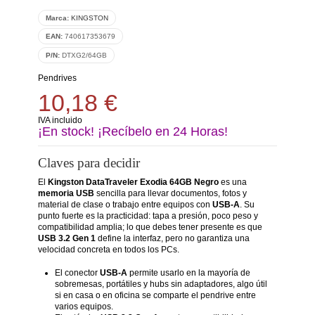
Marca:
KINGSTON
EAN:
740617353679
P/N:
DTXG2/64GB
Pendrives
10,18 €
IVA incluido
¡En stock! ¡Recíbelo en 24 Horas!
Claves para decidir
El
Kingston DataTraveler Exodia 64GB Negro
es una
memoria USB
sencilla para llevar documentos, fotos y
material de clase o trabajo entre equipos con
USB-A
. Su
punto fuerte es la practicidad: tapa a presión, poco peso y
compatibilidad amplia; lo que debes tener presente es que
USB 3.2 Gen 1
define la interfaz, pero no garantiza una
velocidad concreta en todos los PCs.
El conector
USB-A
permite usarlo en la mayoría de
sobremesas, portátiles y hubs sin adaptadores, algo útil
si en casa o en oficina se comparte el pendrive entre
varios equipos.