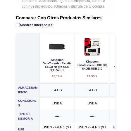
fabricante. Si detectas alguna discrepancia, contacta
con nuestro equipo. ¡Gracias y disfruta de tu compra!
Comparar Con Otros Productos Similares
Mostrar diferencias
Kingston
Kingst
Kingston
DataTraveler Exodia
DataTrav
DataTraveler 100 G3
64GB Negro USB
MicroDuo 3
64GB USB 3.0
3.2 Gen 1
USB 3
10,18 €
12,95 €
13,95
ALMACENAM
64 GB
64 GB
32 G
IENTO
CONEXIONE
USB A
USB A
USB 
S
TIPO DE
----
----
FLAS
MEMORIA
USB 3.2 GEN 1 (3.1
USB 3.2 GEN 1 (3.1
USB 3.2 GEN
USB