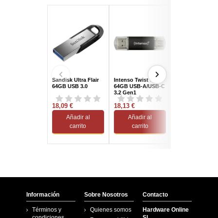
Sandisk Ultra Flair
Intenso Twist Line
Kioxia
64GB USB 3.0
64GB USB-A/USB-C
TransMemory U
3.2 Gen1
64 GB USB 3.2 
1 (3.1 Gen 1) Gri
18,09 €
18,13 €
17,45 €
Añadir al
Añadir al
Añadir al
carrito
carrito
carrito
Información
Sobre Nosotros
Contacto
Términos y
Quienes somos
Hardware Online
condiciones
SL