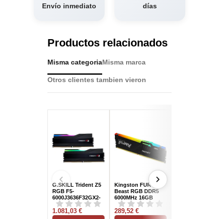
Envío inmediato
días
Productos relacionados
Misma categoria
Misma marca
Otros clientes tambien vieron
G.SKILL Trident Z5
Kingston FURY
Corsair Vengea
RGB F5-
Beast RGB DDR5
RGB DDR5 16G
6000J3636F32GX2-
6000MHz 16GB
(2x8GB) 6000MT
TZ5RK DDR5 64GB
CL30
CL36 Gris Intel
(2x32GB) 6000MHz
1.081,03 €
289,52 €
3.0 AMD EXPO...
314,37 €
CL36 Negra...