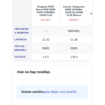
Kingston FURY
Corsair Vengeance
Kingston
Beast RGB DDR5
DDR5 6000MHz
Beast D
EXPO 6400MHz
32GB (2x16GB)
5200MHz 8G
16GB CL32
CL36 Blanco
312,34 €
128,00 €
39,95
FRECUENCI
----
6000 MHz
----
A MEMORIA
LATENCIA
CL 32
CL 36
CL 3
TIPO DE
DDR5
DDR5
DDR
MEMORIA
VOLTAJE
1.4 V
1.25 V
1.25 
Aún no hay reseñas.
Iniciar sesión
para dejar una reseña.