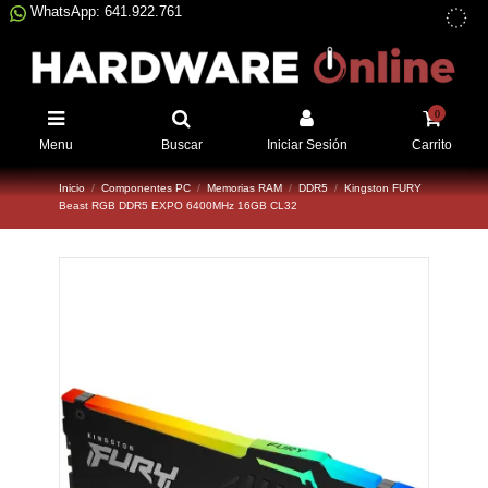
WhatsApp: 641.922.761
0
Menu
Buscar
Iniciar Sesión
Carrito
Inicio
Componentes PC
Memorias RAM
DDR5
Kingston FURY
Beast RGB DDR5 EXPO 6400MHz 16GB CL32