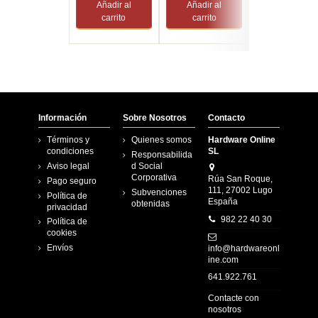
Añadir al
Añadir al
Añadir al
carrito
carrito
carrito
Información
Sobre Nosotros
Contacto
Términos y
Quienes somos
Hardware Online
condiciones
SL
Responsabilida
Aviso legal
d Social
Corporativa
Rúa San Roque,
Pago seguro
111, 27002 Lugo
Subvenciones
Política de
España
obtenidas
privacidad
982 22 40 30
Política de
cookies
Envíos
info@hardwareonl
ine.com
641.922.761
Contacte con
nosotros