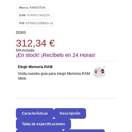
Marca:
KINGSTON
EAN:
0740617343120
P/N:
KF564C32BBEA-16
DDR5
312,34 €
IVA incluido
¡En stock! ¡Recíbelo en 24 Horas!
Elegir Memoria RAM
Visita nuestra guía para elegir Memoria RAM
ideal.
Características
Descripción
Tabla de especificaciones