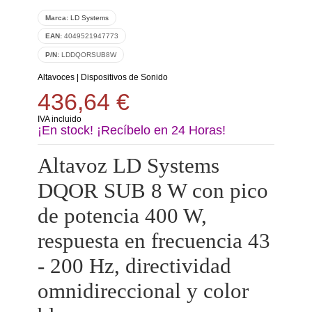
Marca:
LD Systems
EAN:
4049521947773
P/N:
LDDQORSUB8W
Altavoces
|
Dispositivos de Sonido
436,64 €
IVA incluido
¡En stock! ¡Recíbelo en 24 Horas!
Altavoz LD Systems
DQOR­ SUB 8 W con pico
de potencia 400 W,
respuesta en frecuencia 43
- 200 Hz, directividad
omnidireccional y color