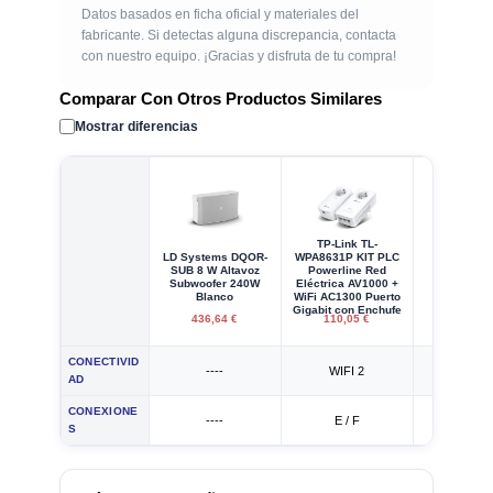
Datos basados en ficha oficial y materiales del
fabricante. Si detectas alguna discrepancia, contacta
con nuestro equipo. ¡Gracias y disfruta de tu compra!
Comparar Con Otros Productos Similares
Mostrar diferencias
TP-Link TL-
Ubiquiti F
LD Systems DQOR­
WPA8631P KIT PLC
Switch 
SUB 8 W Altavoz
Powerline Red
Gestionad
Subwoofer 240W
Eléctrica AV1000 +
Puertos Gi
Blanco
WiFi AC1300 Puerto
Ethern
Gigabit con Enchufe
436,64 €
110,05 €
395,90
CONECTIVID
----
WIFI 2
----
AD
CONEXIONE
----
E / F
----
S