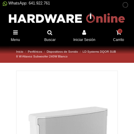
WhatsApp: 641.922.761
0
Menu
Buscar
Iniciar Sesión
Carrito
Inicio
Periféricos
Dispositivos de Sonido
LD Systems DQOR­ SUB
8 W Altavoz Subwoofer 240W Blanco