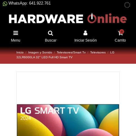
WhatsApp: 641.922.761
0
Menu
Buscar
Iniciar Sesión
Carrito
Inicio
Imagen y Sonido
Televisores/Smart Tv
Televisores
LG
32LR6000LA 32" LED Full HD Smart TV