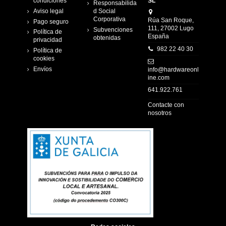
condiciones
SL
Responsabilida
Aviso legal
d Social
Corporativa
Rúa San Roque,
Pago seguro
111, 27002 Lugo
Subvenciones
Política de
España
obtenidas
privacidad
982 22 40 30
Política de
cookies
Envíos
info@hardwareonl
ine.com
641.922.761
Contacte con
nosotros