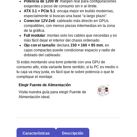
Potencia de 1200 W
: margen real para configuraciones
exigentes y picos de consumo sin ir al límite.
ATX 3.1 + PCIe 5.1
: encaja mejor en builds modernas,
especialmente si buscas una base “a largo plazo”.
Conector 12V-2x6
: cableado más directo en GPUs
compatibles, con menos piezas intermedias en la zona
de la gráfica.
Full modular
: montas solo los cables que necesitas y es
más fácil dejar el interior del chasis ordenado.
Ojo con el tamaño
: declara
150 × 160 × 85 mm
; en
cajas compactas puede condicionar espacio y radio de
doblado del cableado.
Si estás montando una torre potente con una GPU de
consumo alto, esta variante tiene sentido; si tu PC es medio o
tu caja va muy justa, es fácil que te sobre potencia o que te
complique el montaje.
Elegir Fuente de Alimentación
Visita nuestra guía para elegir Fuente de
Alimentación ideal.
Características
Descripción