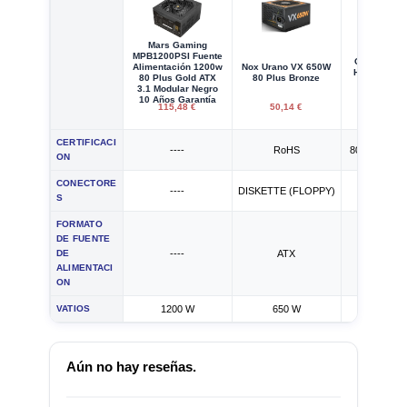
Mars Gaming
MPB1200PSI Fuente
Corsair HXi
Alimentación 1200w
Nox Urano VX 650W
HX1200i 12
80 Plus Gold ATX
80 Plus Bronze
Plus Pla
3.1 Modular Negro
10 Años Garantía
115,48 €
50,14 €
295,52
CERTIFICACI
----
RoHS
80 PLUS PL
ON
CONECTORE
----
DISKETTE (FLOPPY)
PATA
S
FORMATO
DE FUENTE
DE
----
ATX
ATX
ALIMENTACI
ON
VATIOS
1200 W
650 W
1200 
Aún no hay reseñas.