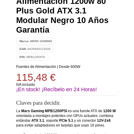
Alimentación 1200w 80
Plus Gold ATX 3.1
Modular Negro 10 Años
Garantía
Marca:
MARS GAMING
EAN:
8435693113546
P/N:
MPB1200PSI
Fuentes de Alimentación
|
Desde 600W
115,48 €
IVA incluido
¡En stock! ¡Recíbelo en 24 Horas!
Claves para decidir.
La
Mars Gaming MPB1200PSI
es una fuente ATX de
1200 W
orientada a montajes potentes con GPUs actuales: combina
estándar
ATX 3.1
, soporte
PCIe 5.1
y un conector
12V-2x6
para evitar adaptadores en tarjetas que usan 16 pines.