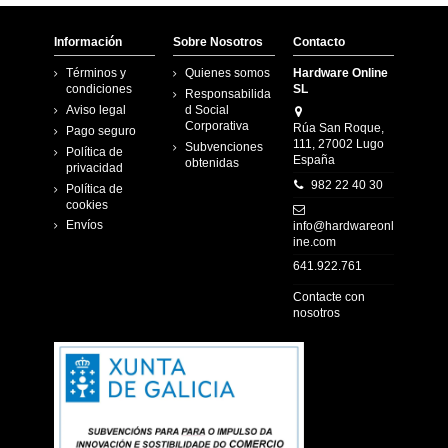
Información
Sobre Nosotros
Contacto
Términos y
Quienes somos
Hardware Online
condiciones
SL
Responsabilida
Aviso legal
d Social
Corporativa
Rúa San Roque,
Pago seguro
111, 27002 Lugo
Subvenciones
Política de
España
obtenidas
privacidad
982 22 40 30
Política de
cookies
Envíos
info@hardwareonl
ine.com
641.922.761
Contacte con
nosotros