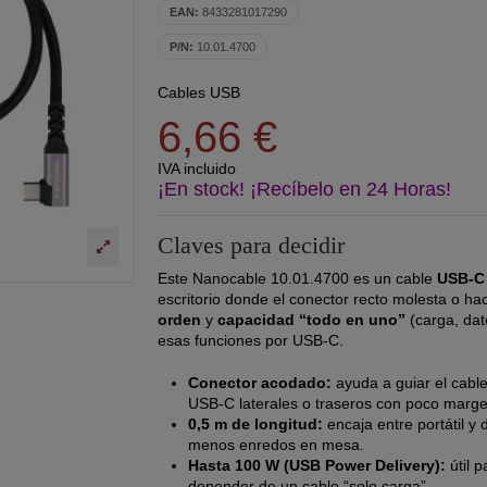
EAN:
8433281017290
P/N:
10.01.4700
Cables USB
6,66 €
IVA incluido
¡En stock! ¡Recíbelo en 24 Horas!
Claves para decidir
Este Nanocable 10.01.4700 es un cable
USB-C
escritorio donde el conector recto molesta o ha
orden
y
capacidad “todo en uno”
(carga, dat
esas funciones por USB-C.
Conector acodado:
ayuda a guiar el cabl
USB-C laterales o traseros con poco marge
0,5 m de longitud:
encaja entre portátil y
menos enredos en mesa.
Hasta 100 W (USB Power Delivery):
útil p
depender de un cable “solo carga”.