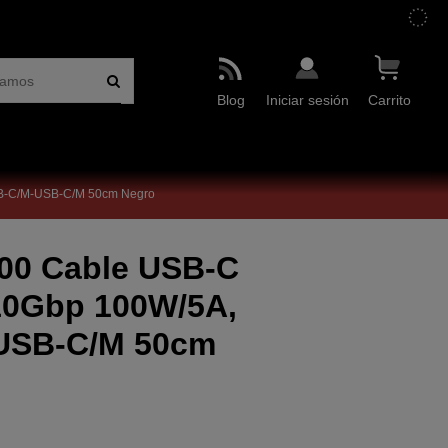
Blog
Iniciar sesión
Carrito
SB-C/M-USB-C/M 50cm Negro
700 Cable USB-C
10Gbp 100W/5A,
-USB-C/M 50cm