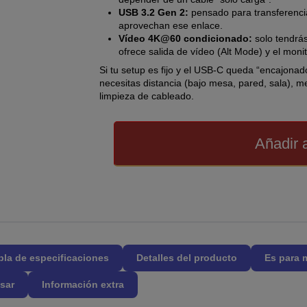
USB 3.2 Gen 2:
pensado para transferenci
aprovechan ese enlace.
Vídeo 4K@60 condicionado:
solo tendrás
ofrece salida de vídeo (Alt Mode) y el moni
Si tu setup es fijo y el USB-C queda “encajonad
necesitas distancia (bajo mesa, pared, sala), 
limpieza de cableado.
Añadir a
bla de especificaciones
Detalles del producto
Es para 
sar
Información extra