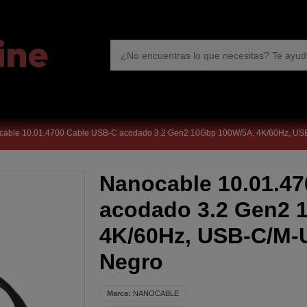
cable 10.01.4700 Cable USB-C acodado 3.2 Gen2 10Gbp 100W/5A, 4K/60Hz, U
Nanocable 10.01.4
acodado 3.2 Gen2 
4K/60Hz, USB-C/M
Negro
Marca:
NANOCABLE