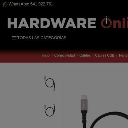
WhatsApp: 641.922.761
TODAS LAS CATEGORÍAS
Inicio
Conectividad
Cables
Cables USB
Nano