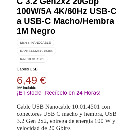
C 3.2 Gen2x2 20Gbp
100W/5A 4K/60Hz USB-C
a USB-C Macho/Hembra
1M Negro
Marca:
NANOCABLE
EAN:
8433281015364
P/N:
10.01.4501
Cables USB
6,49 €
IVA incluido
¡En stock! ¡Recíbelo en 24 Horas!
Cable USB Nanocable 10.01.4501 con
conectores USB C macho y hembra, USB
3.2 Gen 2x2, entrega de energía 100 W y
velocidad de 20 Gbit/s