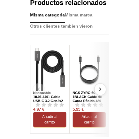
Productos relacionados
Misma categoria
Misma marca
Otros clientes tambien vieron
Nanocable
NGS ZYRO 60W-
Aisens Cable U
10.01.4401 Cable
1BLACK Cable de
2.0 A a Micro U
USB-C 3.2 Gen2x2
Carga Rápida 480
Macho/Macho
Macho/Hembra 1M
Mbps 60W USB 2.0
Negro 80 cm
Negro
4,97 €
USB-C a USB-C 1 M
5,95 €
0,77 €
Negro
Añadir al
Añadir al
Añadir al
carrito
carrito
carrito