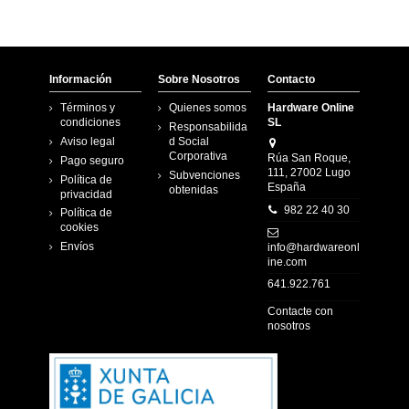
Información
Sobre Nosotros
Contacto
Términos y
Quienes somos
Hardware Online
condiciones
SL
Responsabilida
Aviso legal
d Social
Corporativa
Rúa San Roque,
Pago seguro
111, 27002 Lugo
Subvenciones
Política de
España
obtenidas
privacidad
982 22 40 30
Política de
cookies
Envíos
info@hardwareonl
ine.com
641.922.761
Contacte con
nosotros