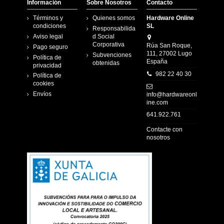
Información
Sobre Nosotros
Contacto
Términos y
Quienes somos
Hardware Online
condiciones
SL
Responsabilida
Aviso legal
d Social
Corporativa
Rúa San Roque,
Pago seguro
111, 27002 Lugo
Subvenciones
Política de
España
obtenidas
privacidad
982 22 40 30
Política de
cookies
Envíos
info@hardwareonl
ine.com
641.922.761
Contacte con
nosotros