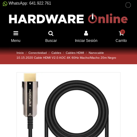
WhatsApp: 641.922.761
0
Menu
Buscar
Iniciar Sesión
Carrito
Inicio
Conectividad
Cables
Cables HDMI
Nanocable
10.15.2020 Cable HDMI V2.0 AOC 4K 60Hz Macho/Macho 20m Negro