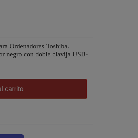
ra Ordenadores Toshiba.
or negro con doble clavija USB-
l carrito