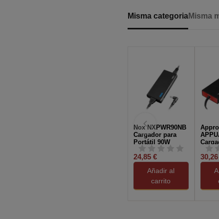
Misma categoria
Misma 
Nox NXPWR90NB
Appro
Cargador para
APPU
Portátil 90W
Carga
Negro
Unive
24,85 €
30,26
Portát
Negro
Añadir al
A
carrito