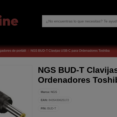
gadores de portátil
NGS BUD-T Clavijas USB-C para Ordenadores Toshiba
NGS BUD-T Clavija
Ordenadores Toshi
Marca:
NGS
EAN:
8435430625172
P/N:
BUD-T