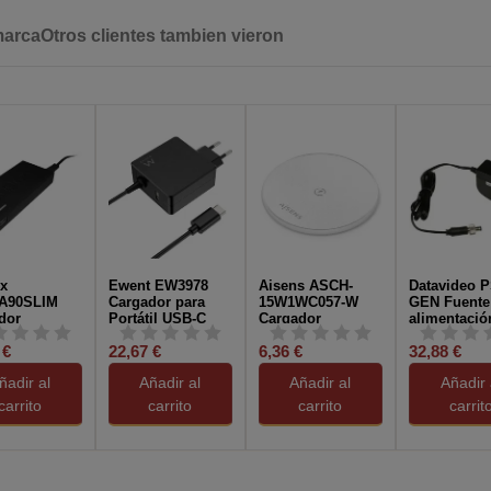
marca
Otros clientes tambien vieron
x
Ewent EW3978
Aisens ASCH-
Datavideo 
A90SLIM
Cargador para
15W1WC057-W
GEN Fuente
dor
Portátil USB-C
Cargador
alimentació
rsal para
65W + Puerto
Inalámbrico USB-
V, 2 A
 €
22,67 €
6,36 €
32,88 €
il 90W
USB-A Negro
C 15W para Móvil
Blanco
ñadir al
Añadir al
Añadir al
Añadir 
carrito
carrito
carrito
carrit