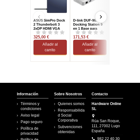
ASUS SimPro Dock
D-link DUF-901/E
HP 50H55UT
2 Thunderbolt 3
Docking Station 9
Concentrador
2xDP HDMI VGA
en 1 Base para
Multipuerto
USB 3.2 Gen2 RJ-45
Portátil y
Universal USB-
Negro Azul
325,00 €
Replicador de
171,53 €
150,25 €
puertos...
Añadir al
Añadir al
Añadir al
carrito
carrito
carrito
Información
Sobre Nosotros
Contacto
Términos y
Quienes somos
Hardware Online
condiciones
SL
Responsabilida
Aviso legal
d Social
Corporativa
Rúa San Roque,
Pago seguro
111, 27002 Lugo
Subvenciones
Política de
España
obtenidas
privacidad
982 22 40 30
Política de