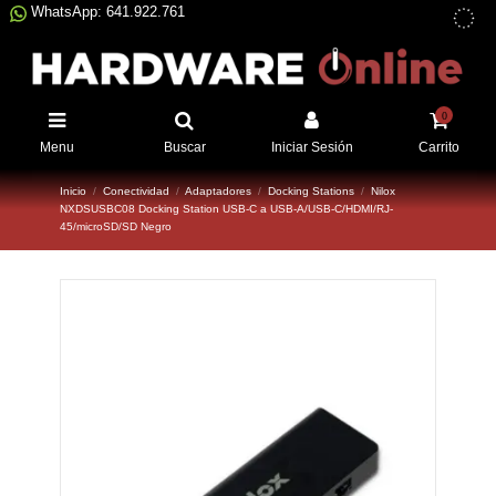
WhatsApp: 641.922.761
0
Menu
Buscar
Iniciar Sesión
Carrito
Inicio
Conectividad
Adaptadores
Docking Stations
Nilox
NXDSUSBC08 Docking Station USB-C a USB-A/USB-C/HDMI/RJ-
45/microSD/SD Negro