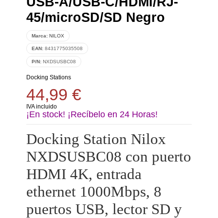
USB-A/USB-C/HDMI/RJ-
45/microSD/SD Negro
Marca:
NILOX
EAN:
8431775035508
P/N:
NXDSUSBC08
Docking Stations
44,99 €
IVA incluido
¡En stock! ¡Recíbelo en 24 Horas!
Docking Station Nilox
NXDSUSBC08 con puerto
HDMI 4K, entrada
ethernet 1000Mbps, 8
puertos USB, lector SD y