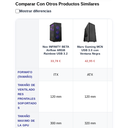
Comparar Con Otros Productos Similares
Mostrar diferencias
Nox INFINITY BETA
Mars Gaming MCN
Nox Humm
Airflow ARGB
USB 3.0 con
USB 3.0 
Rainbow USB 3.2
Ventana Negra
33,78 €
42,95 €
59,95
FORMATO
ITX
ATX
ATX
(TAMAÑO)
TAMAÑO DE
VENTILADO
RES
120 mm
120 mm
120 
FRONTALES
SOPORTADO
S
TAMAÑO
MAXIMO DE
300 mm
320 mm
380 
LA GPU