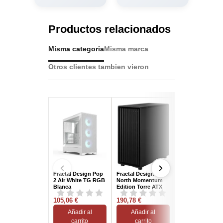
Productos relacionados
Misma categoria
Misma marca
Otros clientes tambien vieron
Pack
Fuera de sto
Fractal Design Pop
Fractal Design
Cougar FV270 
2 Air White TG RGB
North Momentum
Blanca con Fue
Blanca
Edition Torre ATX
de Alimentación
Ventana Frontal
Cougar GEX PR
105,06 €
Mesh Negro/Roble
190,78 €
850
233,64 €
Añadir al
Añadir al
Ver
carrito
carrito